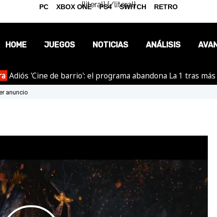
{literal}
{/literal}
PC
XBOX ONE
PS4
SWITCH
RETRO
HOME
JUEGOS
NOTICIAS
ANÁLISIS
AVA
ra
Adiós 'Cine de barrio': el programa abandona La 1 tras más
OPINIÓN
er anuncio
REPORTAJES