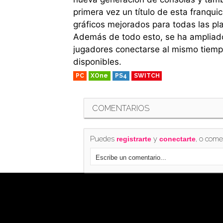
primera vez un título de esta franquic
gráficos mejorados para todas las pla
Además de todo esto, se ha ampliado 
jugadores conectarse al mismo tiempo 
disponibles.
PC
XOne
PS4
SWITCH
COMENTARIOS
Puedes
y
, o come
registrarte
conectarte