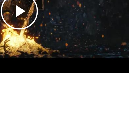
Play
Video