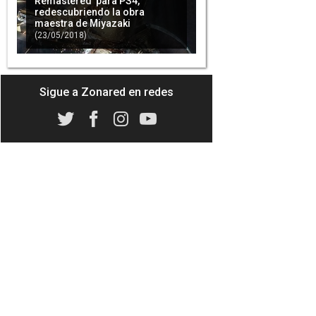
Remastered' para PS4,
redescubriendo la obra
maestra de Miyazaki
(23/05/2018)
'Dark Souls Remastered'
ofrecerá finalmente un
descuento a los usuarios de
PC
(24/04/2018)
Sigue a Zonared en redes
La beta de 'Dark Souls
Remastered' en PlayStation 4 y
Xbox One ya tiene fecha
(02/05/2018)
'Dark Souls Remastered':
Última oportunidad para
descargar la prueba online
(07/05/2018)