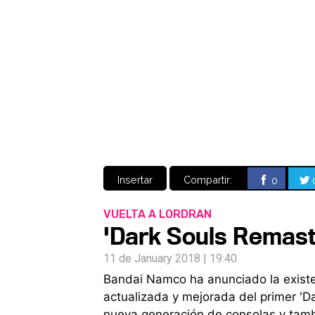
Insertar
Compartir:
0
VUELTA A LORDRAN
'Dark Souls Remaste
11 de January 2018 | 19:40
Bandai Namco ha anunciado la existe
actualizada y mejorada del primer 'Da
nueva generación de consolas y tamb