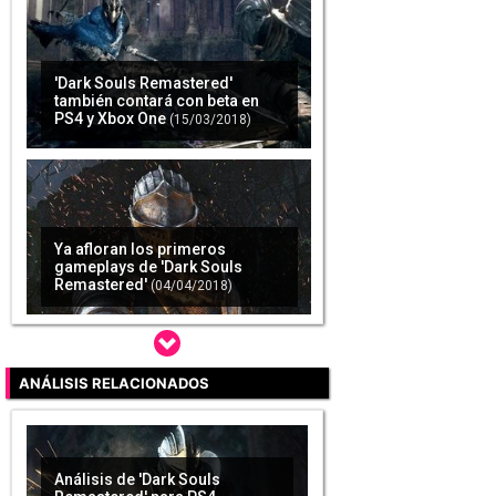
'Dark Souls Remastered'
también contará con beta en
PS4 y Xbox One
(15/03/2018)
Ya afloran los primeros
gameplays de 'Dark Souls
Remastered'
(04/04/2018)
ANÁLISIS RELACIONADOS
'Dark Souls Remastered' para
Nintendo Switch se retrasa
hasta verano
(17/04/2018)
Análisis de 'Dark Souls