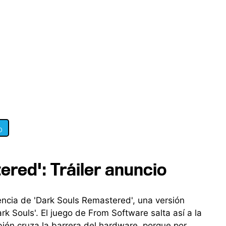
0
red': Tráiler anuncio
ncia de 'Dark Souls Remastered', una versión
rk Souls'. El juego de From Software salta así a la
ién cruza la barrera del hardware, porque por