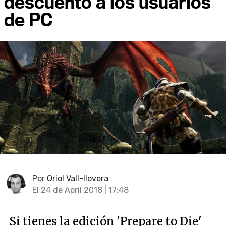
descuento a los usuarios
de PC
Por
Oriol Vall-llovera
El 24 de April 2018 | 17:48
Si tienes la edición 'Prepare to Die'