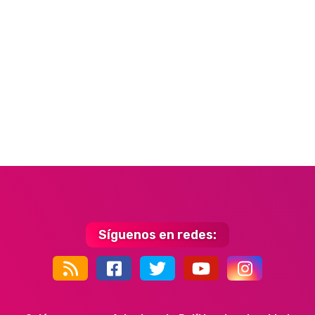
Síguenos en redes:
44k
9k
35k
352