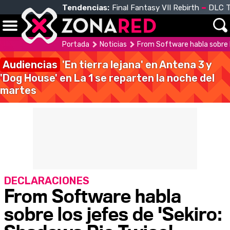
Tendencias:
Final Fantasy VII Rebirth
DLC T
Portada
Noticias
From Software habla sobre l
Audiencias
'En tierra lejana' en Antena 3 y
'Dog House' en La 1 se reparten la noche del
martes
DECLARACIONES
From Software habla
sobre los jefes de 'Sekiro: