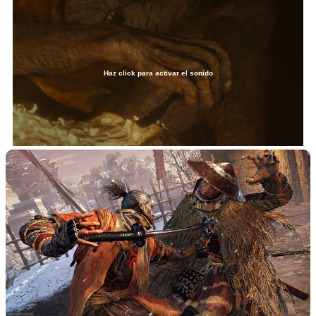
Haz click para activar el sonido
Loaded
:
20.40%
/
Unmute