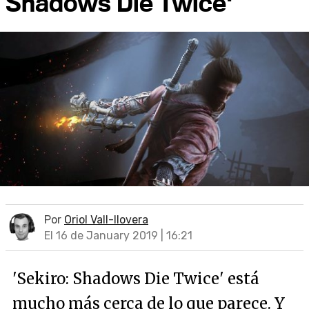
Shadows Die Twice'
Por
Oriol Vall-llovera
El 16 de January 2019 | 16:21
'Sekiro: Shadows Die Twice' está
mucho más cerca de lo que parece. Y