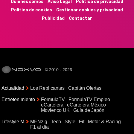
Quiénes somos
Aviso Legal
Política de privacidad
Política de cookies
Gestionar cookies y privacidad
Publicidad
Contactar
© 2010 - 2026
Actualidad
Los Replicantes
Capitán Ofertas
Entretenimiento
FormulaTV
FormulaTV Empleo
eCartelera
eCartelera México
Movienco UK
Guía de Japón
Lifestyle M
MENzig
Tech
Style
Fit
Motor & Racing
F1 al día