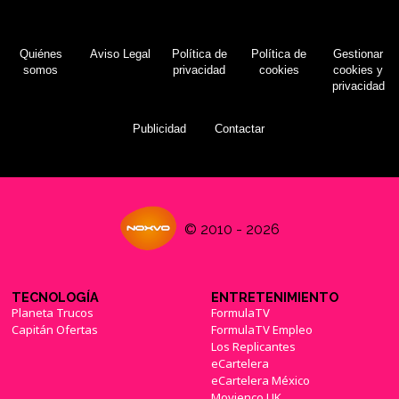
Quiénes
Aviso Legal
Política de
Política de
Gestionar
somos
privacidad
cookies
cookies y
privacidad
Publicidad
Contactar
© 2010 - 2026
TECNOLOGÍA
ENTRETENIMIENTO
Planeta Trucos
FormulaTV
Capitán Ofertas
FormulaTV Empleo
Los Replicantes
eCartelera
eCartelera México
Movienco UK