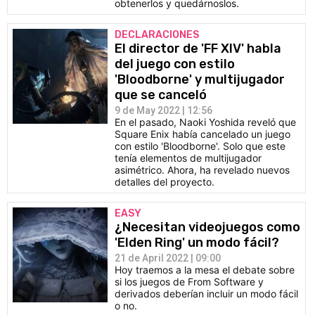
obtenerlos y quedárnoslos.
DECLARACIONES
El director de 'FF XIV' habla
del juego con estilo
'Bloodborne' y multijugador
que se canceló
9 de May 2022 | 12:56
En el pasado, Naoki Yoshida reveló que
Square Enix había cancelado un juego
con estilo 'Bloodborne'. Solo que este
tenía elementos de multijugador
asimétrico. Ahora, ha revelado nuevos
detalles del proyecto.
EASY
¿Necesitan videojuegos como
'Elden Ring' un modo fácil?
21 de April 2022 | 09:00
Hoy traemos a la mesa el debate sobre
si los juegos de From Software y
derivados deberían incluir un modo fácil
o no.