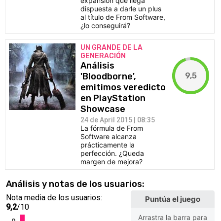
expansión que llega
dispuesta a darle un plus
al título de From Software,
¿lo conseguirá?
UN GRANDE DE LA
GENERACIÓN
Análisis
9,5
'Bloodborne',
emitimos veredicto
en PlayStation
Showcase
24 de April 2015 | 08:35
La fórmula de From
Software alcanza
prácticamente la
perfección. ¿Queda
margen de mejora?
Análisis y notas de los usuarios:
Nota media de los usuarios:
Puntúa el juego
9,2
/10
Arrastra la barra para