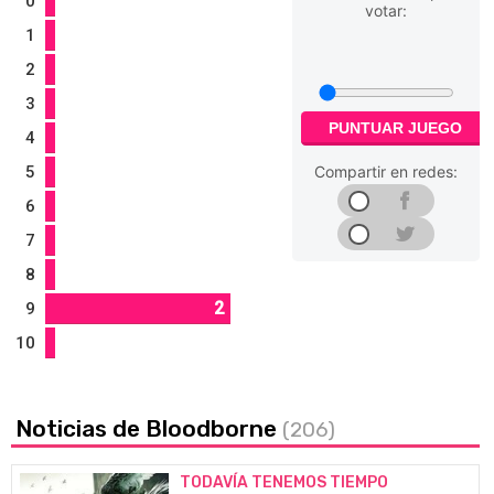
0
votar:
1
2
3
PUNTUAR JUEGO
4
5
Compartir en redes:
6
7
8
2
9
10
Noticias de Bloodborne
(206)
TODAVÍA TENEMOS TIEMPO