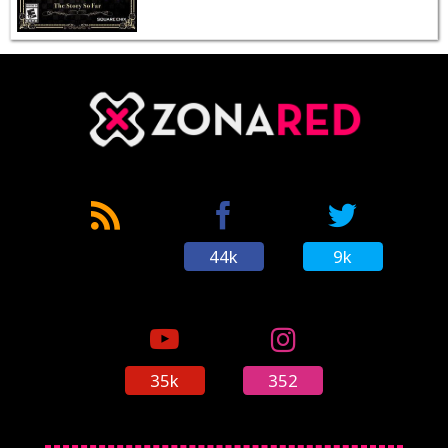
44k
9k
35k
352