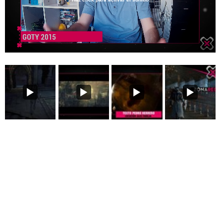
Loaded
:
6.81%
/
Unmute