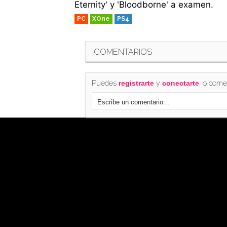
Eternity' y 'Bloodborne' a examen.
PC
XOne
PS4
COMENTARIOS
Puedes
y
, o come
registrarte
conectarte