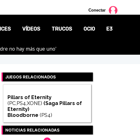
Conectar
NCES
VÍDEOS
TRUCOS
OCIO
E3
adre no hay más que uno'
CINE
TV
JUEGOS RELACIONADOS
CÓMICS
MANGA
Pillars of Eternity
(PC,PS4,XONE)
(Saga
Pillars of
Eternity
)
Bloodborne
(PS4)
NOTICIAS RELACIONADAS