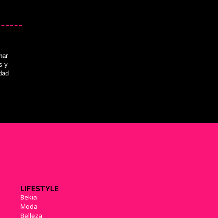
nar
s y
idad
LIFESTYLE
Bekia
Moda
Belleza