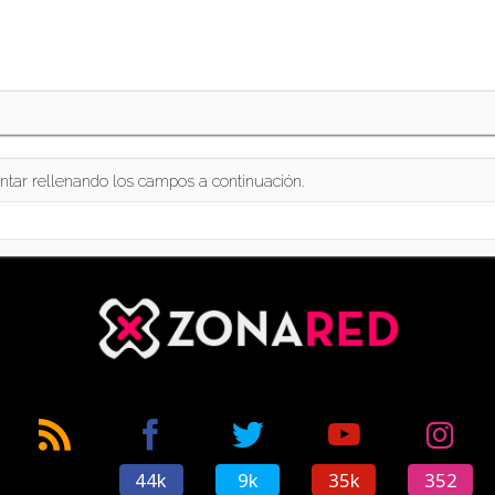
ntar rellenando los campos a continuación.
44k
9k
35k
352