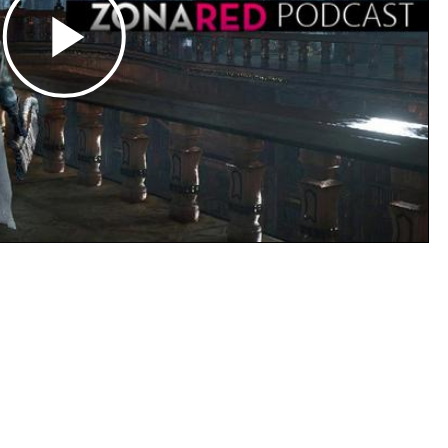
Play
Video