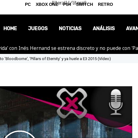
{literal}
{/literal}
PC
XBOX ONE
PS4
SWITCH
RETRO
HOME
JUEGOS
NOTICIAS
ANÁLISIS
AVA
ida' con Inés Hernand se estrena discreto y no puede con 'P
OPINIÓN
 'Bloodborne', 'Pillars of Eternity' y ya huele a E3 2015 (Vídeo)
REPORTAJES