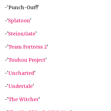
-'Punch-Out!!'
-'
Splatoon
'
-'
Steins;Gate
'
-'
Team Fortress 2
'
-'
Touhou Project
'
-'
Uncharted
'
-'
Undertale
'
-'
The Witcher
'