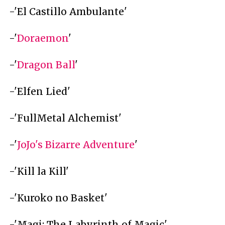
-'El Castillo Ambulante'
-'
Doraemon
'
-'
Dragon Ball
'
-'Elfen Lied'
-'FullMetal Alchemist'
-'
JoJo's Bizarre Adventure
'
-'Kill la Kill'
-'Kuroko no Basket'
-'Magi: The Labyrinth of Magic'