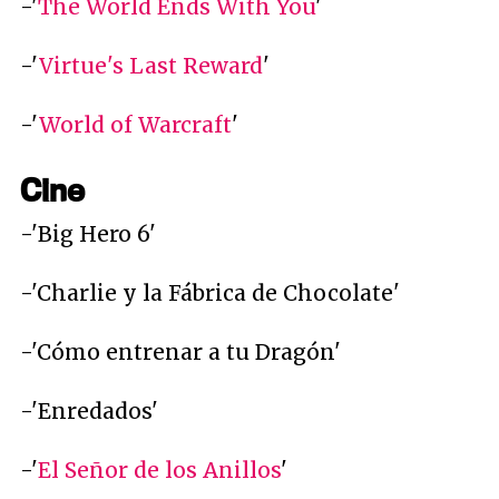
-'
The World Ends With You
'
-'
Virtue's Last Reward
'
-'
World of Warcraft
'
Cine
-'Big Hero 6'
-'Charlie y la Fábrica de Chocolate'
-'Cómo entrenar a tu Dragón'
-'Enredados'
-'
El Señor de los Anillos
'