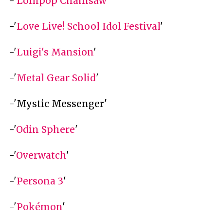
-'
Lollipop Chainsaw
'
-'
Love Live! School Idol Festival
'
-'
Luigi's Mansion
'
-'
Metal Gear Solid
'
-'Mystic Messenger'
-'
Odin Sphere
'
-'
Overwatch
'
-'
Persona 3
'
-'
Pokémon
'