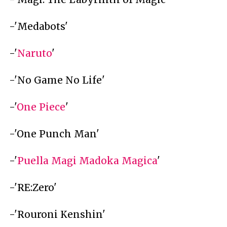
-'Medabots'
-'
Naruto
'
-'No Game No Life'
-'
One Piece
'
-'One Punch Man'
-'
Puella Magi Madoka Magica
'
-'RE:Zero'
-'Rouroni Kenshin'