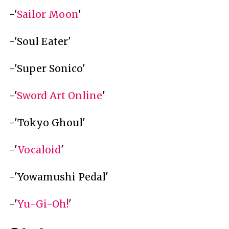
-'
Sailor Moon
'
-'Soul Eater'
-'Super Sonico'
-'
Sword Art Online
'
-'Tokyo Ghoul'
-'
Vocaloid
'
-'Yowamushi Pedal'
-'
Yu-Gi-Oh!
'