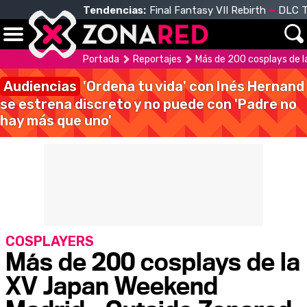
Tendencias:
Final Fantasy VII Rebirth
DLC T
Portada
Reportajes
Más de 200 cosplays de 
Audiencias
'Ordena tu vida' con Inés Hernand
se estrena discreto y no puede con 'Padre no
hay más que uno'
COSPLAYERS
Más de 200 cosplays de la
XV Japan Weekend