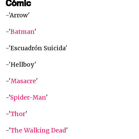
Cómic
-'Arrow'
-'
Batman
'
-'Escuadrón Suicida'
-'Hellboy'
-'
Masacre
'
-'
Spider-Man
'
-'
Thor
'
-'
The Walking Dead
'