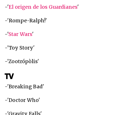
-'
El origen de los Guardianes
'
-'Rompe-Ralph!'
-'
Star Wars
'
-'Toy Story'
-'Zootrópòlis'
TV
-'Breaking Bad'
-'Doctor Who'
-'Gravity Falls'