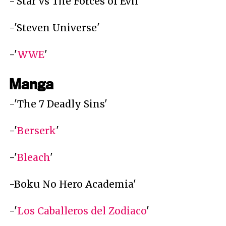
-'Star vs The Forces of Evil'
-'Steven Universe'
-'
WWE
'
Manga
-'The 7 Deadly Sins'
-'
Berserk
'
-'
Bleach
'
-Boku No Hero Academia'
-'
Los Caballeros del Zodiaco
'