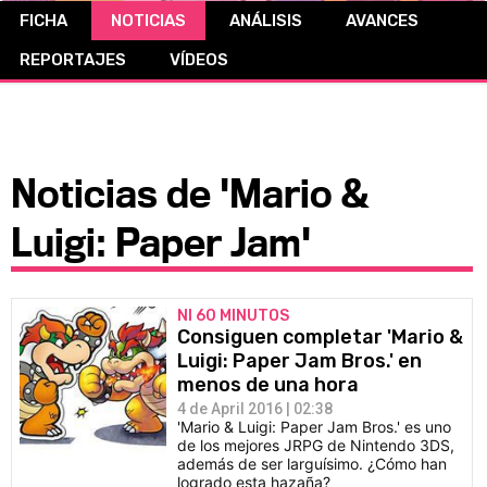
FICHA
NOTICIAS
ANÁLISIS
AVANCES
CÓMICS
REPORTAJES
VÍDEOS
MANGA
Noticias de 'Mario &
Luigi: Paper Jam'
NI 60 MINUTOS
Consiguen completar 'Mario &
Luigi: Paper Jam Bros.' en
menos de una hora
4 de April 2016 | 02:38
'Mario & Luigi: Paper Jam Bros.' es uno
de los mejores JRPG de Nintendo 3DS,
además de ser larguísimo. ¿Cómo han
logrado esta hazaña?