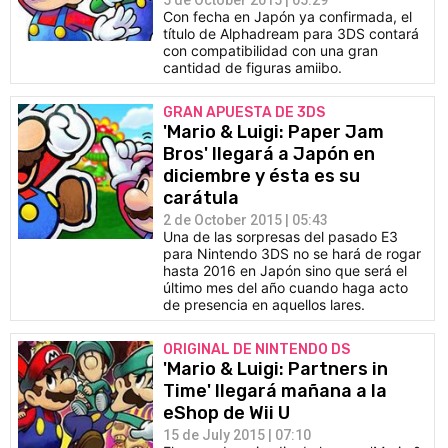
5 de October 2015 | 05:29
Con fecha en Japón ya confirmada, el
título de Alphadream para 3DS contará
con compatibilidad con una gran
cantidad de figuras amiibo.
GRAN APUESTA DE 3DS
'Mario & Luigi: Paper Jam
Bros' llegará a Japón en
diciembre y ésta es su
carátula
2 de October 2015 | 05:43
Una de las sorpresas del pasado E3
para Nintendo 3DS no se hará de rogar
hasta 2016 en Japón sino que será el
último mes del año cuando haga acto
de presencia en aquellos lares.
ORIGINAL DE NINTENDO DS
'Mario & Luigi: Partners in
Time' llegará mañana a la
eShop de Wii U
15 de July 2015 | 07:10