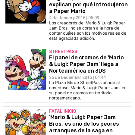
explican por qué introdujeron
a Paper Mario
4 de January 2016 | 05:09
Los creadores de 'Mario & Luigi: Paper
Jam Bros.' no se cortan a la hora de
contar cuáles son los motivos reales de
esta agraciada adición.
STREETPASS
El panel de cromos de 'Mario
& Luigi: Paper Jam' llega a
Norteamérica en 3DS
25 de December 2015 | 04:44
La Plaza Mii de StreetPass añade al
novedoso 'Mario & Luigi: Paper Jam' en
su panel de cromos en territorio
norteamericano.
FATAL INICIO
'Mario & Luigi: Paper Jam
Bros.' es uno de los peores
arranques de la saga en