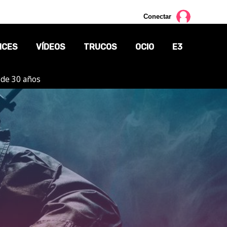
Conectar
NCES
VÍDEOS
TRUCOS
OCIO
E3
 de 30 años
CINE
TV
CÓMICS
MANGA