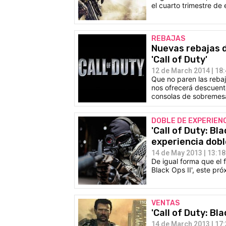
el cuarto trimestre de 
REBAJAS
Nuevas rebajas d
'Call of Duty'
12 de March 2014 | 18
Que no paren las rebaj
nos ofrecerá descuento
consolas de sobremes
DOBLE DE EXPERIEN
'Call of Duty: Bl
experiencia dobl
14 de May 2013 | 13:18
De igual forma que el 
Black Ops II', este pr
VENTAS
'Call of Duty: Bl
14 de March 2013 | 17