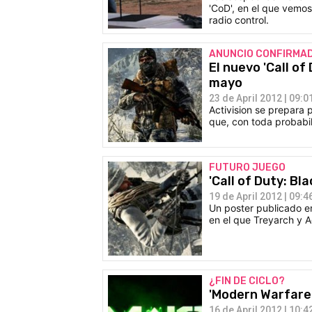
'CoD', en el que vemos
radio control.
ANUNCIO CONFIRMA
El nuevo 'Call of
mayo
23 de April 2012 | 09:0
Activision se prepara 
que, con toda probabil
FUTURO JUEGO
'Call of Duty: Bl
19 de April 2012 | 09:4
Un poster publicado en
en el que Treyarch y A
¿FIN DE CICLO?
'Modern Warfare 
16 de April 2012 | 10:4