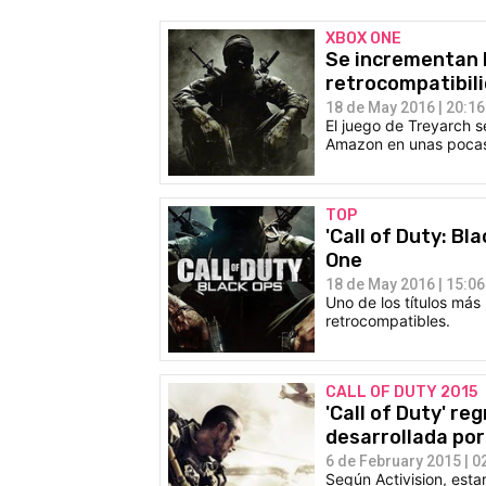
XBOX ONE
Se incrementan l
retrocompatibil
18 de May 2016 | 20:16
El juego de Treyarch s
Amazon en unas pocas
TOP
'Call of Duty: Bl
One
18 de May 2016 | 15:06
Uno de los títulos más 
retrocompatibles.
CALL OF DUTY 2015
'Call of Duty' r
desarrollada por
6 de February 2015 | 0
Según Activision, esta