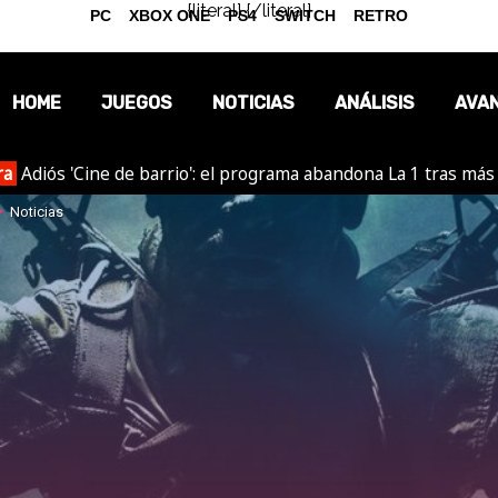
{literal}
{/literal}
PC
XBOX ONE
PS4
SWITCH
RETRO
HOME
JUEGOS
NOTICIAS
ANÁLISIS
AVA
ra
Adiós 'Cine de barrio': el programa abandona La 1 tras más
OPINIÓN
Noticias
REPORTAJES