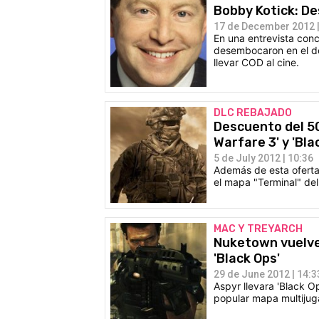
Bobby Kotick: De
17 de December 2012 |
En una entrevista con
desembocaron en el des
llevar COD al cine.
DLC REBAJADO
Descuento del 50
Warfare 3' y 'Bla
5 de July 2012 | 10:36
Además de esta oferta 
el mapa "Terminal" del 
MAC Y TREYARCH
Nuketown vuelve a
'Black Ops'
29 de June 2012 | 14:3
Aspyr llevara 'Black O
popular mapa multijug