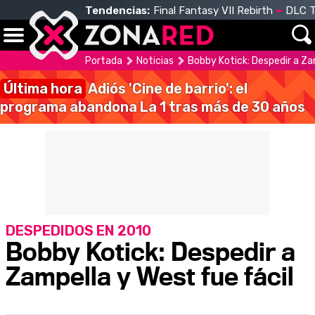
Tendencias:
Final Fantasy VII Rebirth
DLC T
Portada
Noticias
Bobby Kotick: Despedir a Za
Última hora
Adiós 'Cine de barrio': el
programa abandona La 1 tras más de 30 años
DESPEDIDOS EN 2010
Bobby Kotick: Despedir a
Zampella y West fue fácil