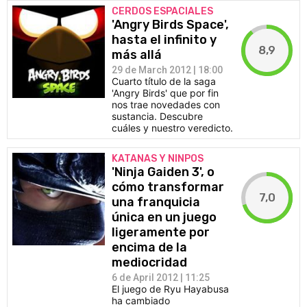
CERDOS ESPACIALES
'Angry Birds Space',
hasta el infinito y
8,9
más allá
29 de March 2012 | 18:00
Cuarto título de la saga
'Angry Birds' que por fin
nos trae novedades con
sustancia. Descubre
cuáles y nuestro veredicto.
KATANAS Y NINPOS
'Ninja Gaiden 3', o
cómo transformar
7,0
una franquicia
única en un juego
ligeramente por
encima de la
mediocridad
6 de April 2012 | 11:25
El juego de Ryu Hayabusa
ha cambiado