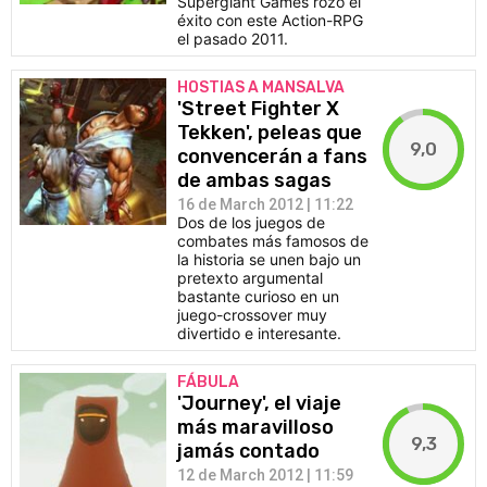
Supergiant Games rozó el
éxito con este Action-RPG
el pasado 2011.
HOSTIAS A MANSALVA
'Street Fighter X
Tekken', peleas que
9,0
convencerán a fans
de ambas sagas
16 de March 2012 | 11:22
Dos de los juegos de
combates más famosos de
la historia se unen bajo un
pretexto argumental
bastante curioso en un
juego-crossover muy
divertido e interesante.
FÁBULA
'Journey', el viaje
más maravilloso
9,3
jamás contado
12 de March 2012 | 11:59