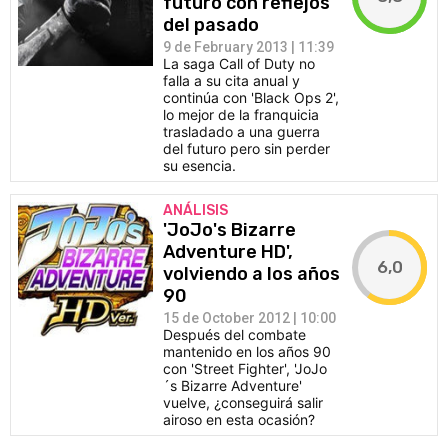
futuro con reflejos
del pasado
9 de February 2013 | 11:39
La saga Call of Duty no
falla a su cita anual y
continúa con 'Black Ops 2',
lo mejor de la franquicia
trasladado a una guerra
del futuro pero sin perder
su esencia.
ANÁLISIS
'JoJo's Bizarre
Adventure HD',
6,0
volviendo a los años
90
15 de October 2012 | 10:00
Después del combate
mantenido en los años 90
con 'Street Fighter', 'JoJo
´s Bizarre Adventure'
vuelve, ¿conseguirá salir
airoso en esta ocasión?