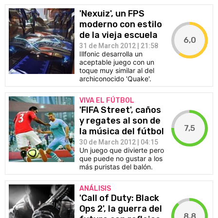
'Nexuiz', un FPS
moderno con estilo
de la vieja escuela
6,0
31 de March 2012 | 21:58
Illfonic desarrolla un
aceptable juego con un
toque muy similar al del
archiconocido 'Quake'.
VIVA EL FÚTBOL
'FIFA Street', caños
y regates al son de
7,5
la música del fútbol
30 de March 2012 | 04:15
Un juego que divierte pero
que puede no gustar a los
más puristas del balón.
ANÁLISIS
'Call of Duty: Black
Ops 2', la guerra del
8,8