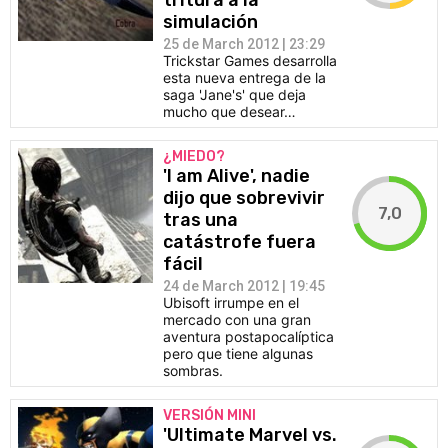
tritura a la
simulación
25 de March 2012 | 23:29
Trickstar Games desarrolla
esta nueva entrega de la
saga 'Jane's' que deja
mucho que desear…
¿MIEDO?
'I am Alive', nadie
dijo que sobrevivir
7,0
tras una
catástrofe fuera
fácil
24 de March 2012 | 19:45
Ubisoft irrumpe en el
mercado con una gran
aventura postapocalíptica
pero que tiene algunas
sombras.
VERSIÓN MINI
'Ultimate Marvel vs.