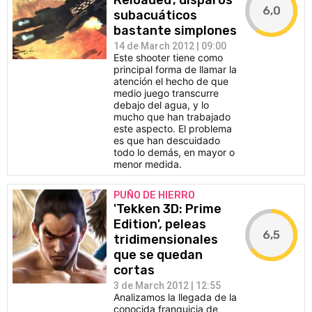
Reloaded', disparos
6,0
subacuáticos
bastante simplones
14 de March 2012 | 09:00
Este shooter tiene como
principal forma de llamar la
atención el hecho de que
medio juego transcurre
debajo del agua, y lo
mucho que han trabajado
este aspecto. El problema
es que han descuidado
todo lo demás, en mayor o
menor medida.
PUÑO DE HIERRO
'Tekken 3D: Prime
Edition', peleas
6,5
tridimensionales
que se quedan
cortas
3 de March 2012 | 12:55
Analizamos la llegada de la
conocida franquicia de