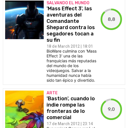
SALVANDO EL MUNDO
'Mass Effect 3', las
aventuras del
8,8
Comandante
Shepard contra los
segadores tocan a
su fin
18 de March 2012 | 18:01
BioWare culmina con 'Mass
Effect 3' una de las
franquicias más reputadas
del mundo de los
videojuegos. Salvar a la
humanidad nunca había
sido tan épico y divertido.
ARTE
'Bastion', cuando lo
indie rompe las
9,0
fronteras de lo
comercial
17 de March 2012 | 23:14