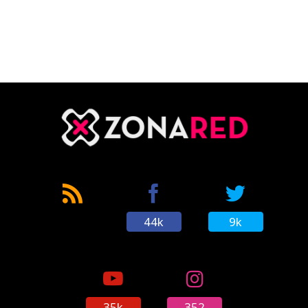
44k
9k
35k
352