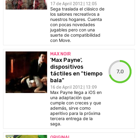
17 de April 2012 | 12:05
CÓMICS
Sega traslada el clásico de
los salones recreativos a
nuestros hogares. Cuenta
MANGA
con pocas novedades
jugables pero con una
suerte de compatibilidad
con Move.
MAX NOIR
'Max Payne',
dispositivos
7,0
táctiles en "tiempo
bala"
16 de April 2012 | 13:09
Max Payne llega a iOS en
una adaptación que
cumple con creces y que
además, sirve como
aperitivo para la próxima
tercera entrega de la
saga.
ORIGINAL