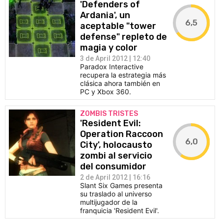
'Defenders of
Ardania', un
6,5
aceptable "tower
defense" repleto de
magia y color
3 de April 2012 | 12:40
Paradox Interactive
recupera la estrategia más
clásica ahora también en
PC y Xbox 360.
ZOMBIS TRISTES
'Resident Evil:
Operation Raccoon
6,0
City', holocausto
zombi al servicio
del consumidor
2 de April 2012 | 16:16
Slant Six Games presenta
su traslado al universo
multijugador de la
franquicia 'Resident Evil'.