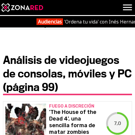
{literal}
{/literal}
Conec
Audiencias
'Ordena tu vida' con Inés Herna
Portada
Análisis
Página 99
JUEGOS
HOME
Análisis de videojuegos
de consolas, móviles y PC
NOTICIAS
ANÁLISIS
(página 99)
OPINIÓN
AVANCES
VÍDEOS
REPORTAJES
TRUCOS
OCIO
FUEGO A DISCRECIÓN
'The House of the
CINE
E3
Dead 4', una
7,0
sencilla forma de
TV
matar zombies