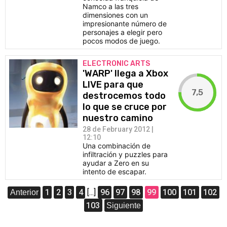
Namco a las tres
dimensiones con un
impresionante número de
personajes a elegir pero
pocos modos de juego.
ELECTRONIC ARTS
'WARP' llega a Xbox
LIVE para que
7,5
destrocemos todo
lo que se cruce por
nuestro camino
28 de February 2012 |
12:10
Una combinación de
infiltración y puzzles para
ayudar a Zero en su
intento de escapar.
1
2
3
4
[...]
96
97
98
99
100
101
102
Anterior
103
Siguiente