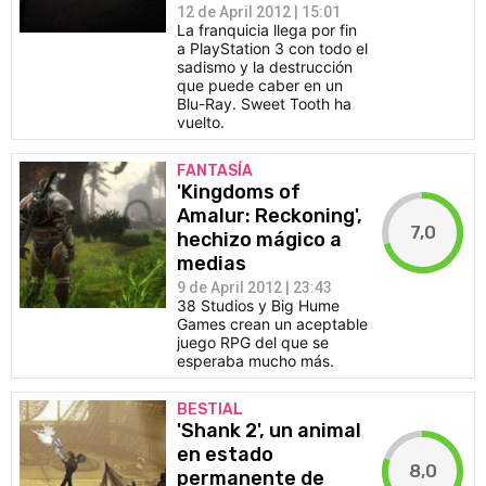
12 de April 2012 | 15:01
La franquicia llega por fin
a PlayStation 3 con todo el
sadismo y la destrucción
que puede caber en un
Blu-Ray. Sweet Tooth ha
vuelto.
FANTASÍA
'Kingdoms of
Amalur: Reckoning',
7,0
hechizo mágico a
medias
9 de April 2012 | 23:43
38 Studios y Big Hume
Games crean un aceptable
juego RPG del que se
esperaba mucho más.
BESTIAL
'Shank 2', un animal
en estado
8,0
permanente de