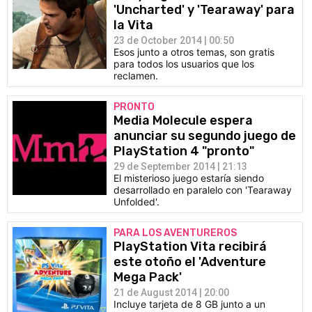
'Uncharted' y 'Tearaway' para
la Vita
23 de October 2014 | 00:50
Esos junto a otros temas, son gratis
para todos los usuarios que los
reclamen.
PRONTO
Media Molecule espera
anunciar su segundo juego de
PlayStation 4 "pronto"
29 de September 2014 | 21:13
El misterioso juego estaría siendo
desarrollado en paralelo con 'Tearaway
Unfolded'.
PARA LOS AVENTUREROS
PlayStation Vita recibirá
este otoño el 'Adventure
Mega Pack'
21 de August 2014 | 20:00
Incluye tarjeta de 8 GB junto a un