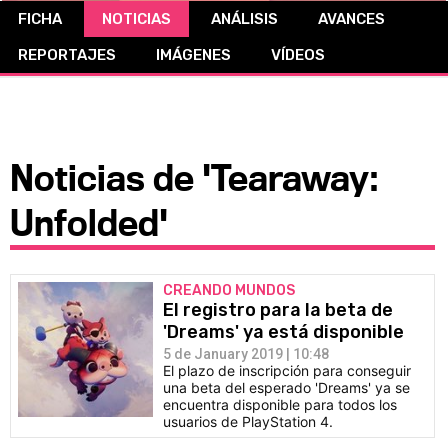
FICHA
NOTICIAS
ANÁLISIS
AVANCES
CÓMICS
REPORTAJES
IMÁGENES
VÍDEOS
MANGA
Noticias de 'Tearaway:
Unfolded'
CREANDO MUNDOS
El registro para la beta de
'Dreams' ya está disponible
5 de January 2019 | 10:48
El plazo de inscripción para conseguir
una beta del esperado 'Dreams' ya se
encuentra disponible para todos los
usuarios de PlayStation 4.