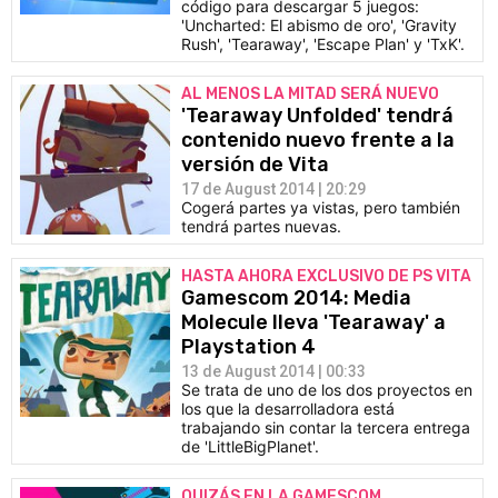
código para descargar 5 juegos:
'Uncharted: El abismo de oro', 'Gravity
Rush', 'Tearaway', 'Escape Plan' y 'TxK'.
AL MENOS LA MITAD SERÁ NUEVO
'Tearaway Unfolded' tendrá
contenido nuevo frente a la
versión de Vita
17 de August 2014 | 20:29
Cogerá partes ya vistas, pero también
tendrá partes nuevas.
HASTA AHORA EXCLUSIVO DE PS VITA
Gamescom 2014: Media
Molecule lleva 'Tearaway' a
Playstation 4
13 de August 2014 | 00:33
Se trata de uno de los dos proyectos en
los que la desarrolladora está
trabajando sin contar la tercera entrega
de 'LittleBigPlanet'.
QUIZÁS EN LA GAMESCOM