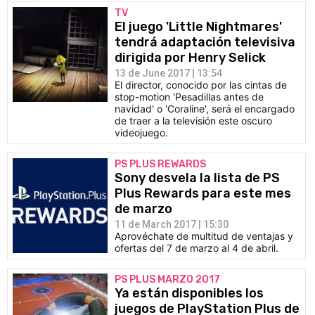
TV
El juego 'Little Nightmares'
tendrá adaptación televisiva
dirigida por Henry Selick
13 de June 2017 | 13:54
El director, conocido por las cintas de
stop-motion 'Pesadillas antes de
navidad' o 'Coraline', será el encargado
de traer a la televisión este oscuro
videojuego.
PS PLUS REWARDS
Sony desvela la lista de PS
Plus Rewards para este mes
de marzo
11 de March 2017 | 15:30
Aprovéchate de multitud de ventajas y
ofertas del 7 de marzo al 4 de abril.
PS PLUS MARZO 2017
Ya están disponibles los
juegos de PlayStation Plus de