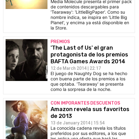
Media Molecule presenta el primer pack
de contenidos descargables para
'Tearaway': 'LittleBigPaper'. Como su
nombre indica, se inspira en 'Little Big
Planet', y encima ya está disponible en
la Store.
PREMIOS
'The Last of Us' el gran
protagonista de los premios
BAFTA Games Awards 2014
12 de March 2014 | 22:17
El juego de Naughty Dog se ha hecho
con buena parte de los premios a los
que optaba. 'Tearaway' se presenta
como la sorpresa de la noche.
CON IMPORANTES DESCUENTOS
Amazon revela sus favoritos
de 2013
13 de January 2014 | 15:54
La conocida cadena revela los títulos
preferidos por sus editores, a los que
les aplica una oferta que hará las