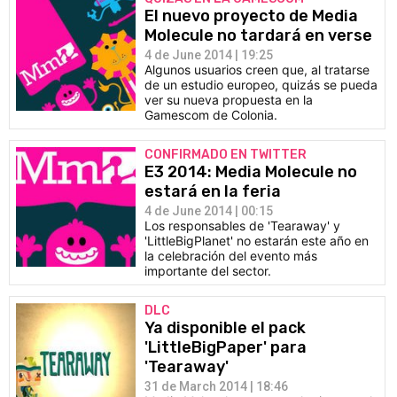
El nuevo proyecto de Media
Molecule no tardará en verse
4 de June 2014 | 19:25
Algunos usuarios creen que, al tratarse
de un estudio europeo, quizás se pueda
ver su nueva propuesta en la
Gamescom de Colonia.
CONFIRMADO EN TWITTER
E3 2014: Media Molecule no
estará en la feria
4 de June 2014 | 00:15
Los responsables de 'Tearaway' y
'LittleBigPlanet' no estarán este año en
la celebración del evento más
importante del sector.
DLC
Ya disponible el pack
'LittleBigPaper' para
'Tearaway'
31 de March 2014 | 18:46