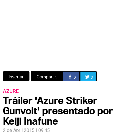
Video
CÓMICS
MANGA
Insertar
Compartir:
0
0
AZURE
Tráiler 'Azure Striker
Gunvolt' presentado por
Keiji Inafune
2 de April 2015 | 09:45