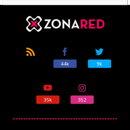
'Azure Striker Gunvolt 2' se muestra por
primera vez en un gameplay por Inti Creates
(21/02/2016)
44k
9k
'Azure Striker Gunvolt 2' se confirma para este
verano en 3DS
(04/03/2016)
35k
352
Nuevos detalles sobre la trama de 'Azure
Striker Gunvolt 2'
(07/03/2016)