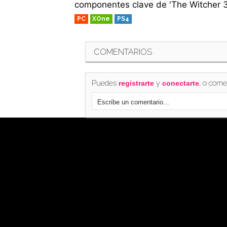
componentes clave de 'The Witcher 3:
PC
XOne
PS4
COMENTARIOS
Puedes
y
, o come
registrarte
conectarte