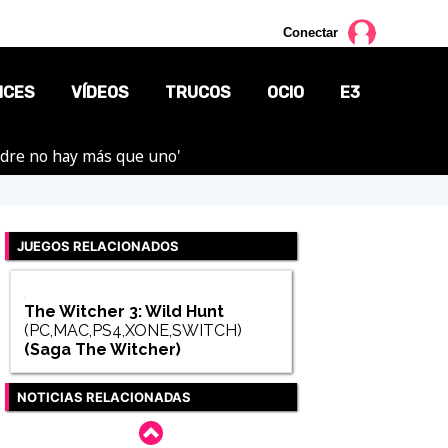
Conectar
NCES
VÍDEOS
TRUCOS
OCIO
E3
adre no hay más que uno'
CINE
TV
JUEGOS RELACIONADOS
CÓMICS
MANGA
The Witcher 3: Wild Hunt
(PC,MAC,PS4,XONE,SWITCH)
(Saga
The Witcher
)
NOTICIAS RELACIONADAS