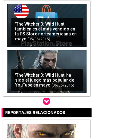
'The Witcher 3: Wild Hunt'
también es el más vendido en
la PS Store norteamericana en
mayo
(05/06/2015)
'The Witcher 3: Wild Hunt' ha
sido el juego más popular de
YouTube en mayo
(06/06/2015)
REPORTAJES RELACIONADOS
'The Witcher 3' ya no permite
aprovechar errores para ganar
dinero
(07/06/2015)