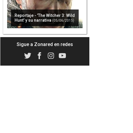
Reportaje - 'The Witcher 3: Wild
Hunt' y su narrativa
(05/06/2015)
'The Witcher 3' es el juego más
vendido en Reino Unido por
tercera semana consecutiva
(08/06/2015)
Sigue a Zonared en redes
'The Witcher 3' vende 4
millones de copias en sus dos
primeras semanas
(09/06/2015)
'The Witcher 3' para PS4 es el
juego más vendido del mes de
mayo en España
(09/06/2015)