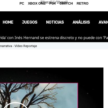
{literal}
{/literal}
PC
XBOX ONE
PS4
SWITCH
RETRO
HOME
JUEGOS
NOTICIAS
ANÁLISIS
AVA
ida' con Inés Hernand se estrena discreto y no puede con 'P
OPINIÓN
 narrativa - Vídeo Reportaje
REPORTAJES