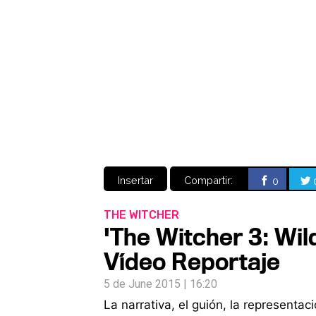
Insertar
Compartir:
0
THE WITCHER
'The Witcher 3: Wild
Vídeo Reportaje
5 de June 2015 | 16:20
La narrativa, el guión, la representa