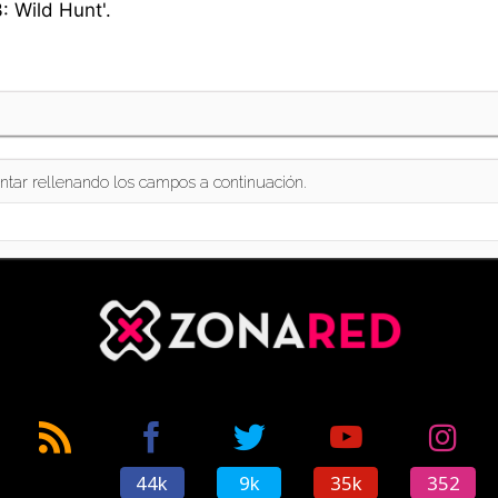
 Wild Hunt'.
ntar rellenando los campos a continuación.
44k
9k
35k
352