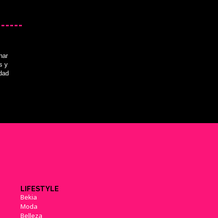
nar
'The Witcher 3' podría reducir
su daño por caída
s y
(22/06/2015)
idad
Desvelados los nuevos
contenidos del DLC gratuito de
'The Witcher 3'
(23/06/2015)
LIFESTYLE
'The Witcher 3' recibe una gran
Bekia
actualización esta semana
Moda
(08/07/2015)
Belleza