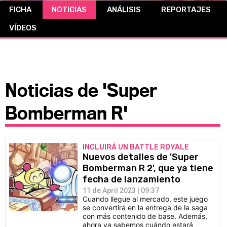
FICHA
NOTICIAS
ANÁLISIS
REPORTAJES
CÓMICS
VÍDEOS
MANGA
Noticias de 'Super
Bomberman R'
INCLUIRÁ UN BATTLE ROYALE
Nuevos detalles de 'Super
Bomberman R 2', que ya tiene
fecha de lanzamiento
11 de April 2023 | 09:37
Cuando llegue al mercado, este juego
se convertirá en la entrega de la saga
con más contenido de base. Además,
ahora ya sabemos cuándo estará