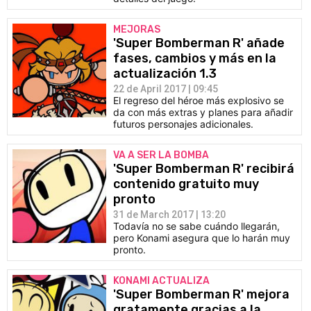
MEJORAS
'Super Bomberman R' añade
fases, cambios y más en la
actualización 1.3
22 de April 2017 | 09:45
El regreso del héroe más explosivo se
da con más extras y planes para añadir
futuros personajes adicionales.
VA A SER LA BOMBA
'Super Bomberman R' recibirá
contenido gratuito muy
pronto
31 de March 2017 | 13:20
Todavía no se sabe cuándo llegarán,
pero Konami asegura que lo harán muy
pronto.
KONAMI ACTUALIZA
'Super Bomberman R' mejora
gratamente gracias a la