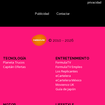
privacidad
Publicidad
Contactar
© 2010 - 2026
TECNOLOGÍA
ENTRETENIMIENTO
Planeta Trucos
FormulaTV
Capitán Ofertas
FormulaTV Empleo
Los Replicantes
eCartelera
eCartelera México
Movienco UK
Guía de Japón
MOTOR
LIFESTYLE