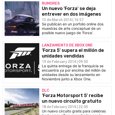
RUMORES
Un nuevo 'Forza' se deja
entrever en dos imágenes
13 de March 2014 | 16:57
Se publican en un porfolio online dos
muestras de arte conceptual de un
posible nuevo juego de 'Forza'.
LANZAMIENTO DE XBOX ONE
'Forza 5' supera el millón de
unidades vendidas
19 de February 2014 | 09:50
La quinta entrega de la franquicia se
encuentra ya por encima del millón de
unidades desde su lanzamiento en
Noviembre junto a Xbox One.
DLC
'Forza Motorsport 5' recibe
un nuevo circuito gratuito
18 de February 2014 | 22:00
Un nuevo circuito gratis para celebras