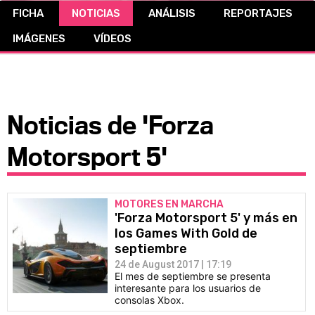
FICHA
NOTICIAS
ANÁLISIS
REPORTAJES
CÓMICS
IMÁGENES
VÍDEOS
MANGA
Noticias de 'Forza
Motorsport 5'
MOTORES EN MARCHA
'Forza Motorsport 5' y más en
los Games With Gold de
septiembre
24 de August 2017 | 17:19
El mes de septiembre se presenta
interesante para los usuarios de
consolas Xbox.