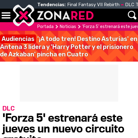
Tendencias:
Final Fantasy VII Rebirth
DLC T
Portada
Noticias
'Forza 5' estrenará este jue
Audiencias
'¡A todo tren! Destino Asturias' en
Antena 3 lidera y 'Harry Potter y el prisionero
de Azkaban' pincha en Cuatro
DLC
'Forza 5' estrenará este
jueves un nuevo circuito