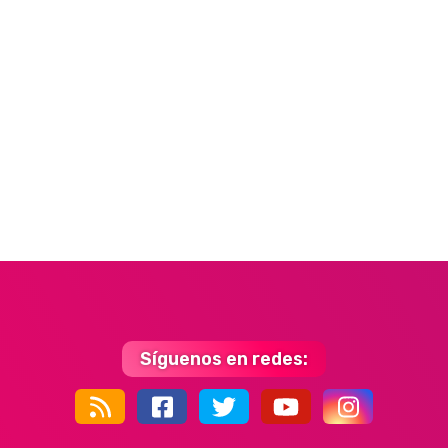
Síguenos en redes:
44k
9k
35k
352