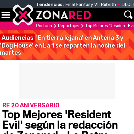
Tendencias:
Final Fantasy VII Rebirth
DLC T
Portada
Reportajes
Top Mejores 'Resident Evi
Audiencias
'En tierra lejana' en Antena 3 y
'Dog House' en La 1 se reparten la noche del
martes
RE 20 ANIVERSARIO
Top Mejores 'Resident
Evil' según la redacción