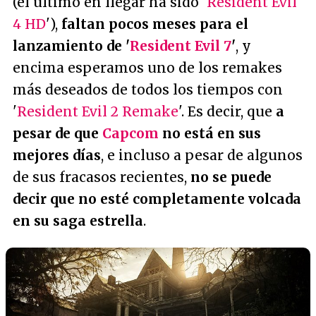
(el último en llegar ha sido '
Resident Evil
4 HD
'),
faltan pocos meses para el
lanzamiento de '
Resident Evil 7
'
, y
encima esperamos uno de los remakes
más deseados de todos los tiempos con
'
Resident Evil 2 Remake
'. Es decir, que
a
pesar de que
Capcom
no está en sus
mejores días
, e incluso a pesar de algunos
de sus fracasos recientes,
no se puede
decir que no esté completamente volcada
en su saga estrella
.