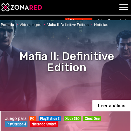
{literal}
{/literal}
Conec
Última hora
Adiós 'Cine de ba
Portada
Videojuegos
Mafia II: Definitive Edition
Noticias
Mafia II: Definitive
JUEGOS
HOME
Edition
NOTICIAS
ANÁLISIS
OPINIÓN
AVANCES
VÍDEOS
REPORTAJES
TRUCOS
OCIO
Leer análisis
CINE
E3
Juego para:
PC
PlayStation 3
Xbox 360
Xbox One
TV
PlayStation 4
Nintendo Switch