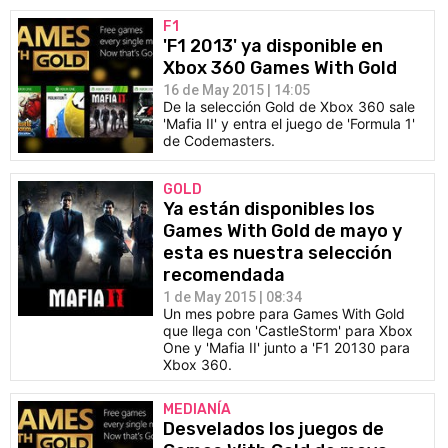
F1
'F1 2013' ya disponible en
Xbox 360 Games With Gold
16 de May 2015 | 14:05
De la selección Gold de Xbox 360 sale
'Mafia II' y entra el juego de 'Formula 1'
de Codemasters.
GOLD
Ya están disponibles los
Games With Gold de mayo y
esta es nuestra selección
recomendada
1 de May 2015 | 08:34
Un mes pobre para Games With Gold
que llega con 'CastleStorm' para Xbox
One y 'Mafia II' junto a 'F1 20130 para
Xbox 360.
MEDIANÍA
Desvelados los juegos de