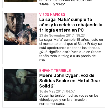
'Mafia II' y 'Prey'
VIEJO MAFIOSO
La saga 'Mafia' cumple 15
años y lo celebra rebajando la
trilogía entera en PC
23 de November 2017 | 18:23
La saga 'Mafia' cumple 15 años, justo en
el momento en el que el Black Friday se
está apoderando de todas las tiendas.
¿Qué significa eso? Pues que en Steam
tenéis toda la trilogía a un precio de
risa.
ENFANT TERRIBLE
Muere John Cygan, voz de
Solidus Snake en 'Metal Gear
Solid 2'
16 de May 2017 | 04:57
Cygar ha tenido muchas voces en los
videojuegos y en la animación
norteamericana.