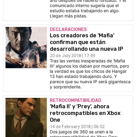
año después de haberlo fundado. Y el
comunicado interno sugería que el
estudio estaba trabajando en algo.
Llegan más pistas.
DECLARACIONES
Los creadores de 'Mafia'
confirman que están
desarrollando una nueva IP
20 de July 2018 | 17:49
Tras las ventas inesperadas de 'Mafia
III' algunos los daban por muertos, pero
la verdad es que los chicos de Hangar
13 han estado trabajando duro. Y
parece que su nueva IP será gigantesca
y sorprendente.
RETROCOMPATIBILIDAD
'Mafia II' y 'Prey', ahora
retrocompatibles en Xbox
One
14 de February 2018 | 06:52
Dos juegos de 360 se unen a la
retrocompatibilidad de Xbox One: