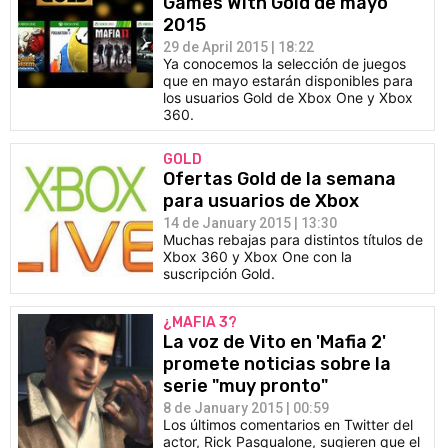
Games With Gold de mayo
2015
29 de April 2015 | 18:22
Ya conocemos la selección de juegos
que en mayo estarán disponibles para
los usuarios Gold de Xbox One y Xbox
360.
GOLD
Ofertas Gold de la semana
para usuarios de Xbox
14 de January 2015 | 13:30
Muchas rebajas para distintos títulos de
Xbox 360 y Xbox One con la
suscripción Gold.
¿MAFIA 3?
La voz de Vito en 'Mafia 2'
promete noticias sobre la
serie "muy pronto"
8 de January 2015 | 00:59
Los últimos comentarios en Twitter del
actor, Rick Pasqualone, sugieren que el