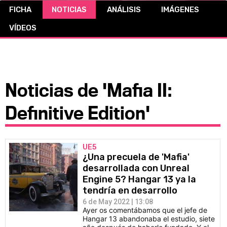
FICHA
NOTICIAS
ANÁLISIS
IMÁGENES
CÓMICS
VÍDEOS
MANGA
Noticias de 'Mafia II:
Definitive Edition'
UE5
¿Una precuela de 'Mafia'
desarrollada con Unreal
Engine 5? Hangar 13 ya la
tendría en desarrollo
6 de May 2022 | 13:08
Ayer os comentábamos que el jefe de
Hangar 13 abandonaba el estudio, siete