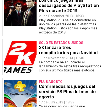
Los cinco juegos más
descargados de PlayStation
Plus durante 2013
21 de December 2013 | 15:33
PlayStation Plus se ha convertido en
uno de los pilares de las plataformas
PlayStation. Estos son los juegos más
exitosos de 2013.
SÓLO EN ESTADOS UNIDOS
2K lanzará tres
recopilatorios para Navidad
11 de November 2013 | 10:40
La compañía ha anunciado el
lanzamiento de estos tres recopilatorios
con sus últimos títulos más exitosos.
PLUS AGOSTO
Confirmados los juegos del
servicio PS Plus del mes de
agosto
17 de July 2013 | 18:39
Ya se conocen los juegos que