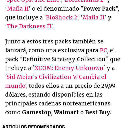
'
Mafia II
' o el denominado "
Power Pack
",
que incluye a '
BioShock 2
', '
Mafia II
' y
'
The Darkness II
'.
Junto a estos tres packs también se
lanzará, como una exclusiva para
PC
, el
pack "Definitive Strategy Collection", que
incluye a '
XCOM: Enemy Unknown
' y a
'
Sid Meier's Civilization V: Cambia el
mundo
', todos ellos a un precio de 29,99
dólares, estando disponibles en las
principales cadenas norteamericanas
como
Gamestop
,
Walmart
o
Best Buy
.
ARTÍCULOS RECOMENDADOS