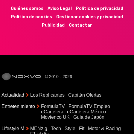
Quiénes somos
Aviso Legal
Política de privacidad
Política de cookies
Gestionar cookies y privacidad
Publicidad
Contactar
© 2010 - 2026
Actualidad
Los Replicantes
Capitán Ofertas
Entretenimiento
FormulaTV
FormulaTV Empleo
eCartelera
eCartelera México
Movienco UK
Guía de Japón
Lifestyle M
MENzig
Tech
Style
Fit
Motor & Racing
F1 al día