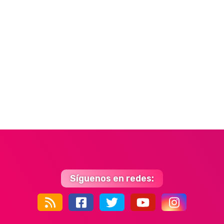
Síguenos en redes:
44k
9k
35k
352