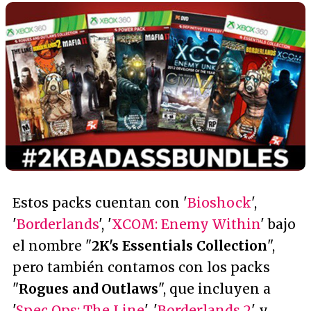
Estos packs cuentan con '
Bioshock
',
'
Borderlands
', '
XCOM: Enemy Within
' bajo
el nombre "
2K's Essentials Collection
",
pero también contamos con los packs
"
Rogues and Outlaws
", que incluyen a
'
Spec Ops: The Line
', '
Borderlands 2
' y