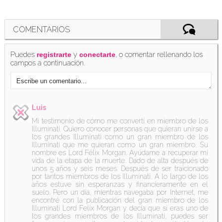
COMENTARIOS
Anthony Russo está decepcionado con el
Puedes
y
, o comentar rellenando los
estreno de 'Vengadores: Endgame'
registrarte
conectarte
campos a continuación.
(03/05/2019)
Luis
Mi testimonio de cómo me convertí en miembro de los
Los Russo y la caída en desgracia de Thor
Illuminati. Quiero conocer personas que quieran unirse a
(3/3): El remate final
los grandes Illuminati como un gran miembro de los
(05/05/2019)
Illuminati que me quieran como un gran miembro. Su
nombre es Lord Félix Morgan. Ayúdame a recuperar mi
vida de la etapa de la muerte. Dado de alta después de
unos 5 años y seis meses. Después de ser traicionado
por tantos miembros de los Illuminati. A lo largo de los
años estuve sin esperanzas y financieramente en el
suelo. Pero un día, mientras navegaba por Internet, me
encontré con la publicación del gran miembro de los
'Vengadores: Endgame' ya supera los 2K
Illuminati Lord Felix Morgan y decía que si eras uno de
millones de recaudación
(06/05/2019)
los grandes miembros de los Illuminati, puedes ser