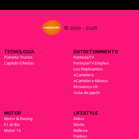
© 2010 - 2026
Las series Marvel de Disney+ tendrán muchas
licencias respecto al UCM
(29/06/2019)
TECNOLOGÍA
ENTRETENIMIENTO
Planeta Trucos
FormulaTV
Capitán Ofertas
FormulaTV Empleo
Los Replicantes
eCartelera
'Marvel's Avengers' mostrará su primer
eCartelera México
gameplay en la próxima Comic-Con
Movienco UK
(11/07/2019)
Guía de Japón
MOTOR
LIFESTYLE
Motor & Racing
Bekia
F1 al día
Moda
'Agentes de S.H.I.E.L.D.' terminará con la
Motor 16
Belleza
próxima temporada
(19/07/2019)
Padres