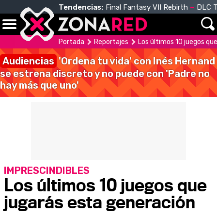
Tendencias:
Final Fantasy VII Rebirth
DLC T
Portada
Reportajes
Los últimos 10 juegos qu
Audiencias
'Ordena tu vida' con Inés Hernand
se estrena discreto y no puede con 'Padre no
hay más que uno'
IMPRESCINDIBLES
Los últimos 10 juegos que
jugarás esta generación