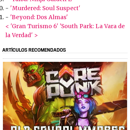
-
'Murdered: Soul Suspect'
-
'Beyond: Dos Almas'
< 'Gran Turismo 6'
'South Park: La Vara de
la Verdad' >
ARTÍCULOS RECOMENDADOS