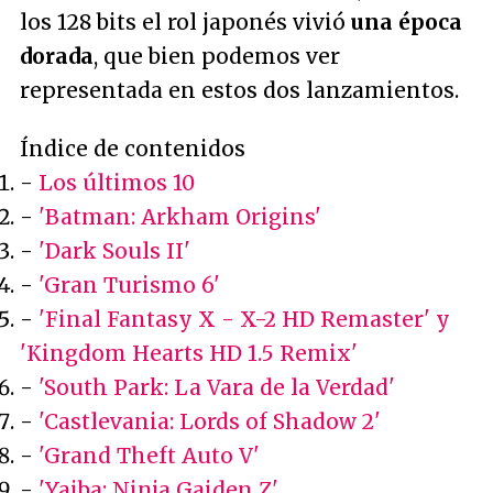
los 128 bits el rol japonés vivió
una época
dorada
, que bien podemos ver
representada en estos dos lanzamientos.
Índice de contenidos
-
Los últimos 10
-
'Batman: Arkham Origins'
-
'Dark Souls II'
-
'Gran Turismo 6'
-
'Final Fantasy X - X-2 HD Remaster' y
'Kingdom Hearts HD 1.5 Remix'
-
'South Park: La Vara de la Verdad'
-
'Castlevania: Lords of Shadow 2'
-
'Grand Theft Auto V'
-
'Yaiba: Ninja Gaiden Z'