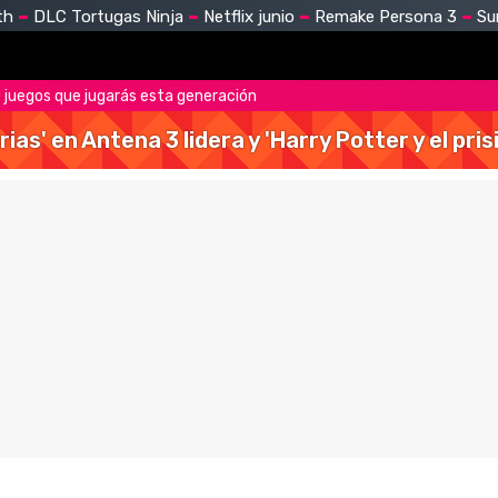
th
DLC Tortugas Ninja
Netflix junio
Remake Persona 3
Su
0 juegos que jugarás esta generación
rias' en Antena 3 lidera y 'Harry Potter y el pr