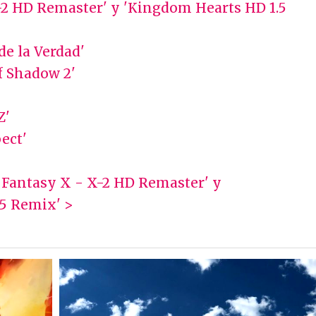
-2 HD Remaster' y 'Kingdom Hearts HD 1.5
de la Verdad'
of Shadow 2'
Z'
ect'
l Fantasy X - X-2 HD Remaster' y
5 Remix' >