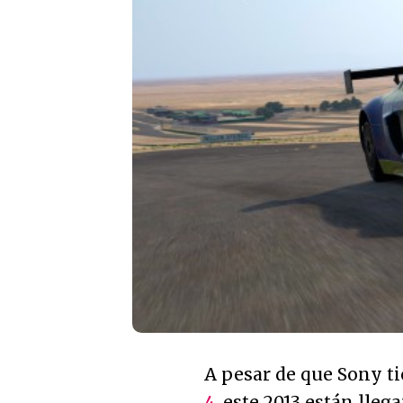
A pesar de que Sony t
4
, este 2013 están lle