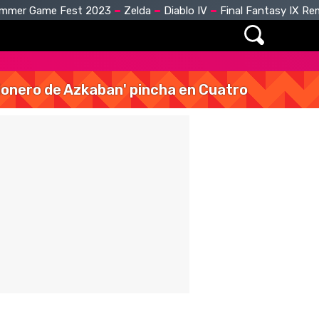
mmer Game Fest 2023
Zelda
Diablo IV
Final Fantasy IX R
isionero de Azkaban' pincha en Cuatro