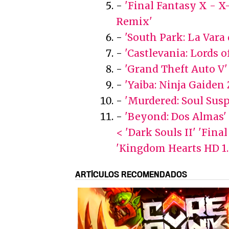
-
'Final Fantasy X - X
Remix'
-
'South Park: La Vara 
-
'Castlevania: Lords 
-
'Grand Theft Auto V'
-
'Yaiba: Ninja Gaiden 
-
'Murdered: Soul Susp
-
'Beyond: Dos Almas'
< 'Dark Souls II'
'Fina
'Kingdom Hearts HD 1.
ARTÍCULOS RECOMENDADOS