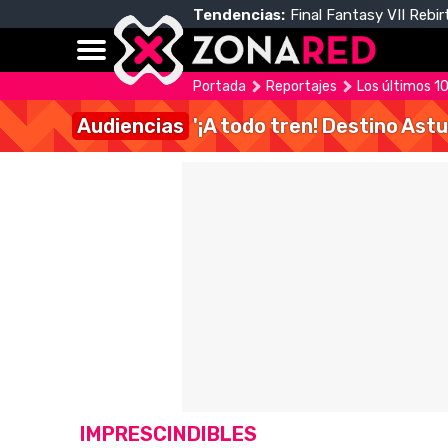
Tendencias:
Final Fantasy VII Rebir
Portada
Reportajes
Los últimos 1
Audiencias
'¡A todo tren! Destino Astu
IMPRESCINDIBLES