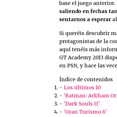
base el juego anterior.
saliendo en fechas ta
sentarnos a esperar
al
Si queréis descubrir m
protagonistas de la co
aquí tenéis más inform
GT Academy 2013 dispo
en PSN, y hace las vec
Índice de contenidos
-
Los últimos 10
-
'Batman: Arkham Ori
-
'Dark Souls II'
-
'Gran Turismo 6'