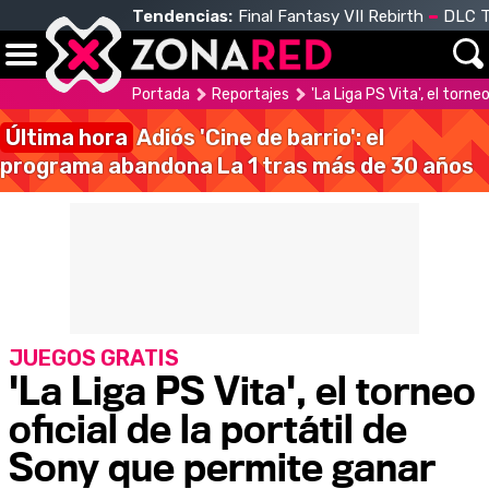
Tendencias:
Final Fantasy VII Rebirth
DLC T
Portada
Reportajes
'La Liga PS Vita', el torn
Última hora
Adiós 'Cine de barrio': el
programa abandona La 1 tras más de 30 años
JUEGOS GRATIS
'La Liga PS Vita', el torneo
oficial de la portátil de
Sony que permite ganar