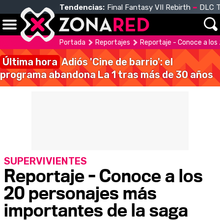
Tendencias:
Final Fantasy VII Rebirth
DLC T
Portada
Reportajes
Reportaje - Conoce a los 
Última hora
Adiós 'Cine de barrio': el
programa abandona La 1 tras más de 30 años
SUPERVIVIENTES
Reportaje - Conoce a los
20 personajes más
importantes de la saga