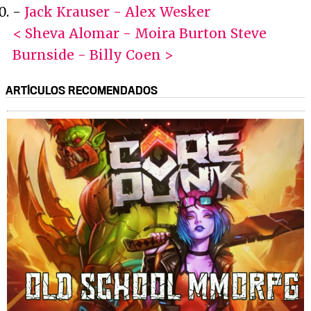
-
Jack Krauser - Alex Wesker
< Sheva Alomar - Moira Burton
Steve
Burnside - Billy Coen >
ARTÍCULOS RECOMENDADOS