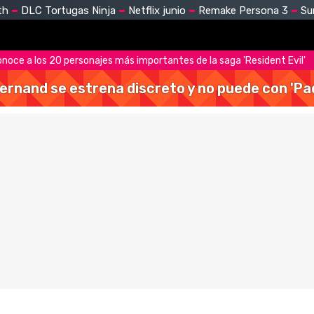
th
DLC Tortugas Ninja
Netflix junio
Remake Persona 3
Su
onoce a los 20 personajes más importantes de la saga 'Resident Evil'
Hernand se estrena discreto y no puede con 'Pa