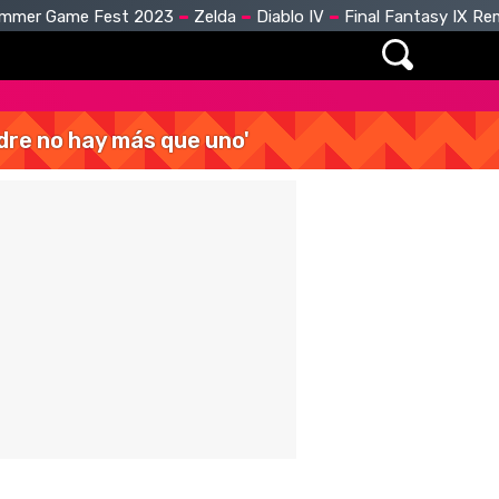
mmer Game Fest 2023
Zelda
Diablo IV
Final Fantasy IX R
dre no hay más que uno'