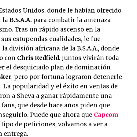
s Estados Unidos, donde le habían ofrecido
n la
B.S.A.A.
para combatir la amenaza
smo. Tras un rápido ascenso en la
 sus estupendas cualidades, le fue
a división africana de la B.S.A.A., donde
po con
Chris Redfield
. Juntos vivirán toda
er el desquiciado plan de dominación
sker
, pero por fortuna lograron detenerle
 La popularidad y el éxito en ventas de
on a Sheva a ganar rápidamente una
 fans, que desde hace años piden que
onseguirlo. Puede que ahora que
Capcom
 tipo de peticiones, volvamos a ver a
a entrega.