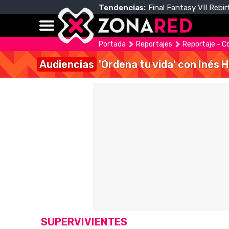
Tendencias:
Final Fantasy VII Rebir
Portada
Reportajes
Reportaje - C
Audiencias
'Ordena tu vida' con Inés 
SUPERVIVIENTES