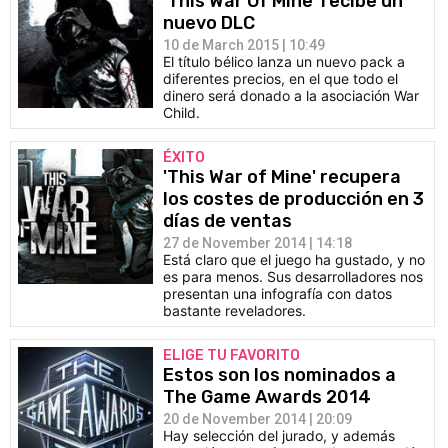
'This War Of Mine' recibe un
nuevo DLC
10 de March 2015 | 10:49
El título bélico lanza un nuevo pack a
diferentes precios, en el que todo el
dinero será donado a la asociación War
Child.
ÉXITO
'This War of Mine' recupera
los costes de producción en 3
días de ventas
27 de November 2014 | 14:18
Está claro que el juego ha gustado, y no
es para menos. Sus desarrolladores nos
presentan una infografía con datos
bastante reveladores.
ELIGE TU FAVORITO
Estos son los nominados a
The Game Awards 2014
20 de November 2014 | 20:09
Hay selección del jurado, y además