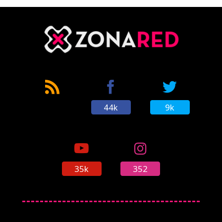
44k
9k
35k
352