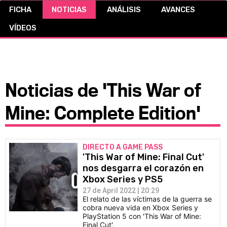
FICHA
NOTICIAS
ANÁLISIS
AVANCES
CÓMICS
VÍDEOS
MANGA
Noticias de 'This War of
Mine: Complete Edition'
DIRECTO A GAME PASS
'This War of Mine: Final Cut'
nos desgarra el corazón en
Xbox Series y PS5
27 de April 2022 | 20:29
El relato de las víctimas de la guerra se
cobra nueva vida en Xbox Series y
PlayStation 5 con 'This War of Mine:
Final Cut'.