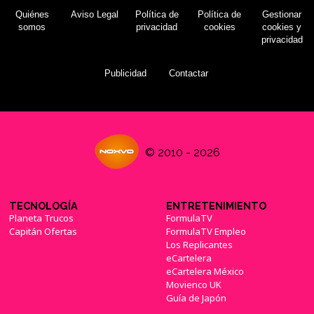
Quiénes
Aviso Legal
Política de
Política de
Gestionar
somos
privacidad
cookies
cookies y
privacidad
Publicidad
Contactar
© 2010 - 2026
TECNOLOGÍA
ENTRETENIMIENTO
Planeta Trucos
FormulaTV
Capitán Ofertas
FormulaTV Empleo
Los Replicantes
eCartelera
eCartelera México
Movienco UK
Guía de Japón