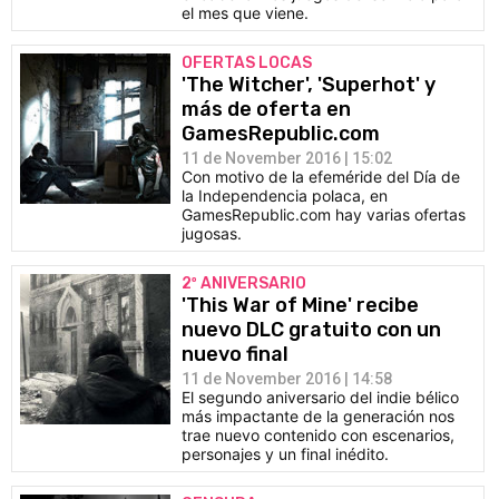
el mes que viene.
OFERTAS LOCAS
'The Witcher', 'Superhot' y
más de oferta en
GamesRepublic.com
11 de November 2016 | 15:02
Con motivo de la efeméride del Día de
la Independencia polaca, en
GamesRepublic.com hay varias ofertas
jugosas.
2º ANIVERSARIO
'This War of Mine' recibe
nuevo DLC gratuito con un
nuevo final
11 de November 2016 | 14:58
El segundo aniversario del indie bélico
más impactante de la generación nos
trae nuevo contenido con escenarios,
personajes y un final inédito.