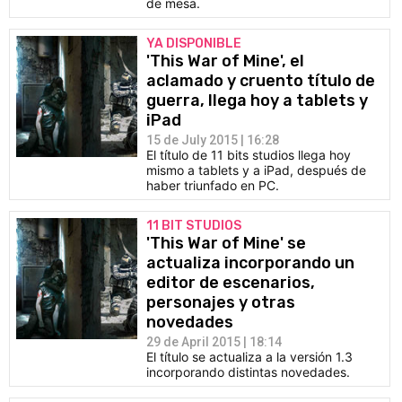
de mesa.
YA DISPONIBLE
'This War of Mine', el
aclamado y cruento título de
guerra, llega hoy a tablets y
iPad
15 de July 2015 | 16:28
El título de 11 bits studios llega hoy
mismo a tablets y a iPad, después de
haber triunfado en PC.
11 BIT STUDIOS
'This War of Mine' se
actualiza incorporando un
editor de escenarios,
personajes y otras
novedades
29 de April 2015 | 18:14
El título se actualiza a la versión 1.3
incorporando distintas novedades.