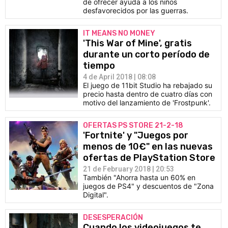
de ofrecer ayuda a los niños
desfavorecidos por las guerras.
IT MEANS NO MONEY
'This War of Mine', gratis
durante un corto período de
tiempo
4 de April 2018 | 08:08
El juego de 11bit Studio ha rebajado su
precio hasta dentro de cuatro días con
motivo del lanzamiento de 'Frostpunk'.
OFERTAS PS STORE 21-2-18
'Fortnite' y "Juegos por
menos de 10€" en las nuevas
ofertas de PlayStation Store
21 de February 2018 | 20:53
También "Ahorra hasta un 60% en
juegos de PS4" y descuentos de "Zona
Digital".
DESESPERACIÓN
Cuando los videojuegos te