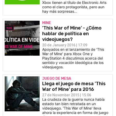
Xbox tienen al título de Electronic Arts
como el claro protagonista, pero aun
hay más sorpresas...
MINE
'This War of Mine' - ¿Cómo
hablar de política en
videojuegos?
20 de January 2016 | 17:09
Apoyados en el lanzamiento de 'This
War of Mine' para Xbox One y
PlayStation 4 discutimos acerca del
sentido y vocación ideológica de los
videojuegos.
JUEGO DE MESA
Llega el juego de mesa 'This
War of Mine' para 2016
27 de November 2015 | 15:06
La crudeza de la guerra nunca había
estado tan bien retratada en un
videojuego. 'This War of Mine' lleva
ahora la experiencia en forma de juego