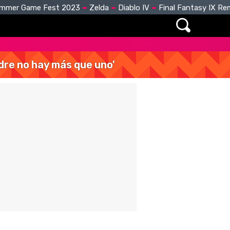
mmer Game Fest 2023
Zelda
Diablo IV
Final Fantasy IX R
dre no hay más que uno'