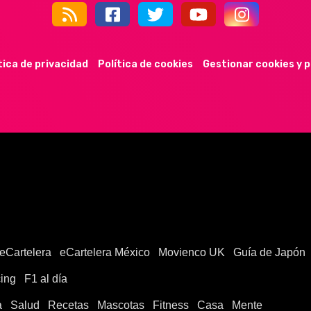
44k
9k
35k
352
tica de privacidad
Política de cookies
Gestionar cookies y 
eCartelera
eCartelera México
Movienco UK
Guía de Japón
ing
F1 al día
a
Salud
Recetas
Mascotas
Fitness
Casa
Mente