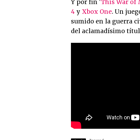
Y por fin '
This War of 
4
y
Xbox One
. Un jueg
sumido en la guerra ci
del aclamadísimo títu