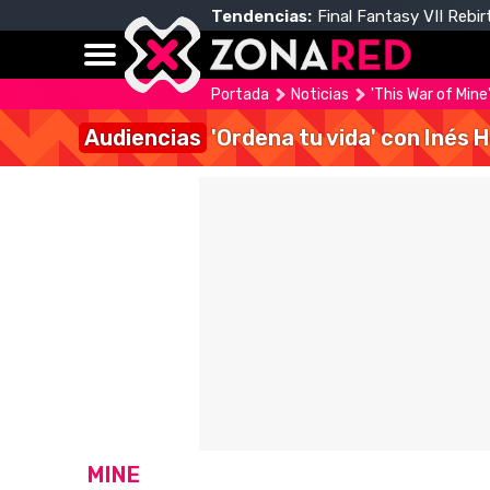
Tendencias:
Final Fantasy VII Rebir
Portada
Noticias
'This War of Mine
Audiencias
'Ordena tu vida' con Inés 
MINE