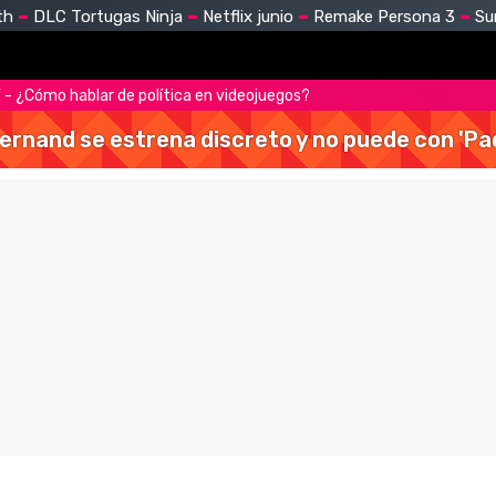
th
DLC Tortugas Ninja
Netflix junio
Remake Persona 3
Su
' - ¿Cómo hablar de política en videojuegos?
Hernand se estrena discreto y no puede con 'Pa