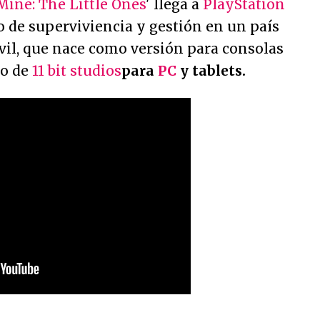
Mine: The Little Ones
' llega a
PlayStation
o de superviviencia y gestión en un país
vil, que nace como versión para consolas
lo de
11 bit studios
para
PC
y tablets.