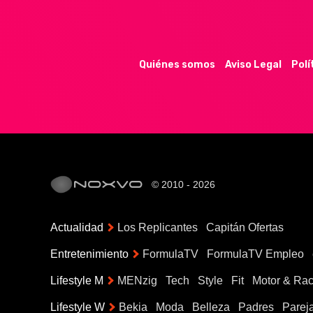
Quiénes somos
Aviso Legal
Polí
© 2010 - 2026
Actualidad
Los Replicantes
Capitán Ofertas
Entretenimiento
FormulaTV
FormulaTV Empleo
Lifestyle M
MENzig
Tech
Style
Fit
Motor & Rac
Lifestyle W
Bekia
Moda
Belleza
Padres
Parej