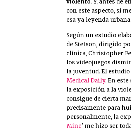
violento
. Y, antes de 
con este aspecto, sí m
esa ya leyenda urbana 
Según un estudio elab
de Stetson, dirigido po
clínica, Christopher F
los videojuegos dismin
la juventud. El estudi
Medical Daily
. En est
la exposición a la viol
consigue de cierta man
precisamente para hui
personalmente, la exp
Mine
' me hizo ser tod