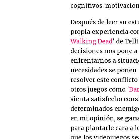
cognitivos, motivacion
Después de leer su est
propia experiencia co
Walking Dead
' de Tell
decisiones nos pone 
enfrentarnos a situac
necesidades se ponen 
resolver este conflict
otros juegos como '
Dar
sienta satisfecho con
determinados enemigo
en mi opinión,
se gan
para plantarle cara a 
que los videojuegos se