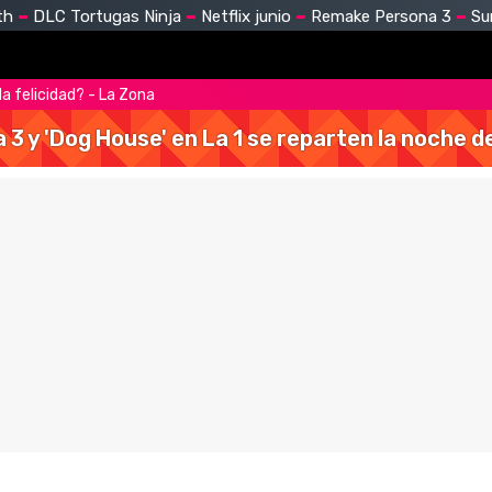
th
DLC Tortugas Ninja
Netflix junio
Remake Persona 3
Su
la felicidad? - La Zona
a 3 y 'Dog House' en La 1 se reparten la noche 