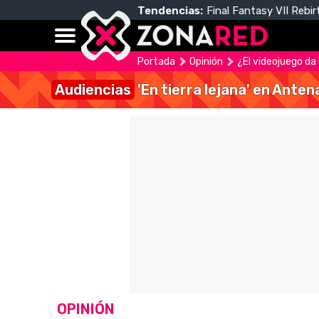
Tendencias:
Final Fantasy VII Rebir
Portada
Opinión
¿El videojuego da 
Audiencias
'En tierra lejana' en Anten
OPINIÓN