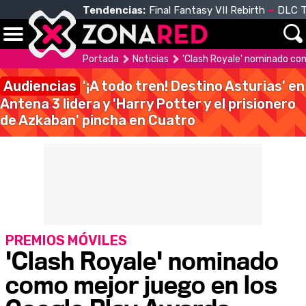
Tendencias:
Final Fantasy VII Rebirth
DLC T
Portada
Noticias
'Clash Royale' nominado co
Audiencias
'¡A todo tren! Destino Asturias' en
Antena 3 lidera y 'Harry Potter y el prisionero
de Azkaban' pincha en Cuatro
PREMIOS MÓVILES
'Clash Royale' nominado
como mejor juego en los