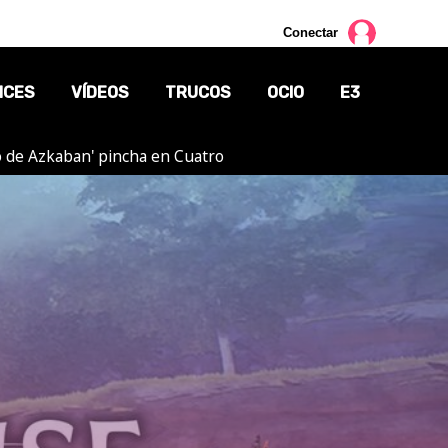
Conectar
NCES
VÍDEOS
TRUCOS
OCIO
E3
ero de Azkaban' pincha en Cuatro
CINE
TV
CÓMICS
MANGA