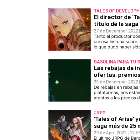
TALES OF DEVELOP
El director de 'T
título de la saga 
27 de December 2022 |
Tanto el productor co
curiosa historia sobre
lo que pudo haber sid
GASOLINA PARA TU 
Las rebajas de i
ofertas, premio
23 de December 2022 |
De rebajas en rebajas
plataformas, nos esta
atentos a los precios 
JRPG
'Tales of Arise' 
saga más de 25 
29 de April 2022 | 12:5
El último JRPG de Ban