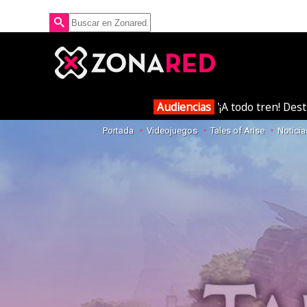
Audiencias
'¡A todo tren! Des
Portada
Videojuegos
Tales of Arise
Noticia