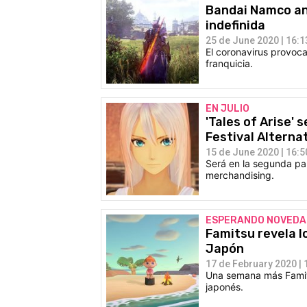
Bandai Namco anu
indefinida
25 de June 2020 | 16:1
El coronavirus provoca
franquicia.
EN JULIO
'Tales of Arise' 
Festival Alterna
15 de June 2020 | 16:5
Será en la segunda par
merchandising.
ESPERANDO NOVEDA
Famitsu revela l
Japón
17 de February 2020 | 
Una semana más Famits
japonés.