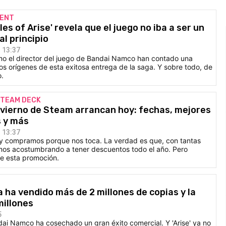
MENT
ales of Arise' revela que el juego no iba a ser un
al principio
 13:37
mo el director del juego de Bandai Namco han contado una
 los orígenes de esta exitosa entrega de la saga. Y sobre todo, de
o.
STEAM DECK
nvierno de Steam arrancan hoy: fechas, mejores
s y más
 13:37
 y compramos porque nos toca. La verdad es que, con tantas
mos acostumbrando a tener descuentos todo el año. Pero
de esta promoción.
ya ha vendido más de 2 millones de copias y la
millones
5
dai Namco ha cosechado un gran éxito comercial. Y 'Arise' ya no