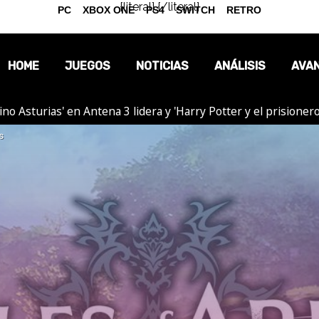
{literal}
{/literal}
PC
XBOX ONE
PS4
SWITCH
RETRO
HOME
JUEGOS
NOTICIAS
ANÁLISIS
AVA
tino Asturias' en Antena 3 lidera y 'Harry Potter y el prision
OPINIÓN
s
REPORTAJES