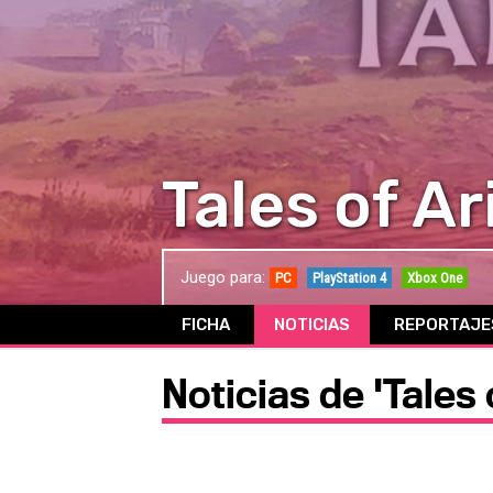
Tales of Ar
Juego para:
PC
PlayStation 4
Xbox One
FICHA
NOTICIAS
REPORTAJE
Noticias de 'Tales 