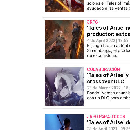
solo es el 'Tales of' 
ayudado a las ventas 
JRPG
'Tales of Arise' 
productor: estos
4 de April 2022 | 13:53
El juego fue un autént
Sin embargo, el produc
de esta historia.
COLABORACIÓN
'Tales of Arise' 
crossover DLC
23 de March 2022 | 18
Bandai Namco anuncia
con un DLC para ambos
JRPG PARA TODOS
'Tales of Arise'
23 de April 2021 | 09:3