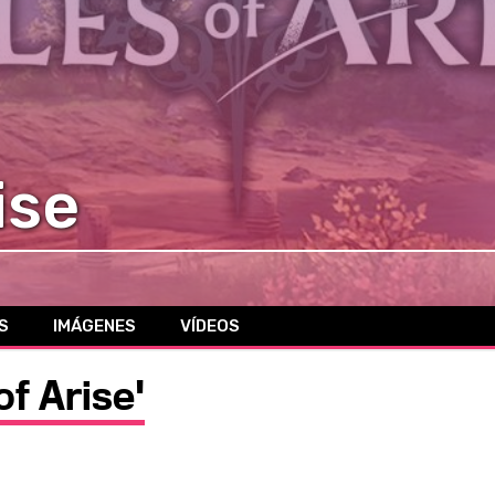
ise
S
IMÁGENES
VÍDEOS
of Arise'