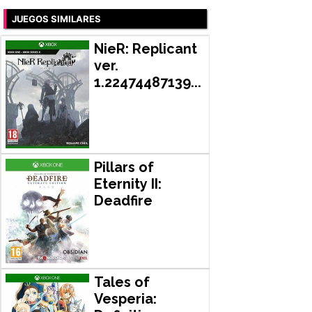
JUEGOS SIMILARES
NieR: Replicant
ver.
1.22474487139...
Pillars of
Eternity II:
Deadfire
Tales of
Vesperia: