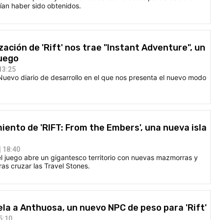
rían haber sido obtenidos.
zación de 'Rift' nos trae "Instant Adventure", un
uego
13:25
Nuevo diario de desarrollo en el que nos presenta el nuevo modo
miento de 'RIFT: From the Embers', una nueva isla
 18:40
el juego abre un gigantesco territorio con nuevas mazmorras y
ras cruzar las Travel Stones.
ela a Anthuosa, un nuevo NPC de peso para 'Rift'
5:10