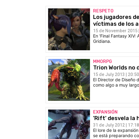
RESPETO
Los jugadores de
víctimas de los 
15 de November 2015 |
En 'Final Fantasy XIV: 
Gridiana.
MMORPG
Trion Worlds no 
15 de July 2013 | 20:50
El Director de Diseño d
como algo a muy largo
EXPANSIÓN
'Rift' desvela la
31 de July 2012 | 17:18
El lore de la expansi
se está preparando con