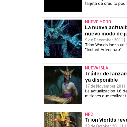
tarjeta de crédito pod
NUEVO MODO
La nueva actuali
nuevo modo de j
9 de December 2011 | 
Trion Worlds lanza un 
"Instant Adventure"
NUEVA ISLA
Tráiler de lanza
ya disponible
17 de November 2011 |
La actualización 1.6 d
misiones que realizar t
NPC
Trion Worlds rev
29 de October 2011 | 1