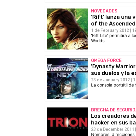
NOVEDADES
'Rift' lanza una 
of the Ascended
1 de February 2012 | 1
'Rift Lite' permitirá 
Worlds.
OMEGA FORCE
'Dynasty Warrior
sus duelos y la 
23 de January 2012 | 1
La consola portátil de 
BRECHA DE SEGURI
Los creadores de
hacker en sus b
23 de December 2011 |
Nombres, direcciones d