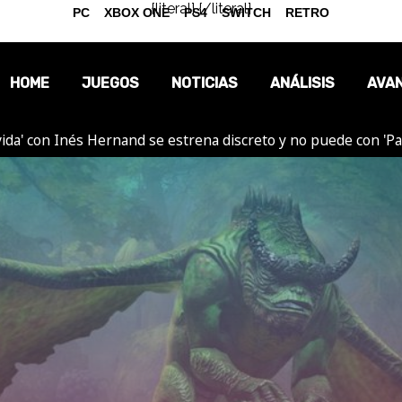
{literal}
{/literal}
PC
XBOX ONE
PS4
SWITCH
RETRO
HOME
JUEGOS
NOTICIAS
ANÁLISIS
AVA
ida' con Inés Hernand se estrena discreto y no puede con 'P
OPINIÓN
REPORTAJES