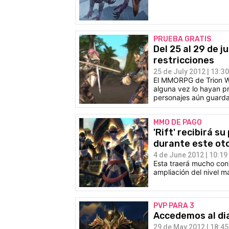
PRUEBA GRATIS
Del 25 al 29 de j
restricciones
25 de July 2012 | 13:30
El MMORPG de Trion Wor
alguna vez lo hayan p
personajes aún guard
MMO DE PAGO
'Rift' recibirá s
durante este ot
4 de June 2012 | 10:19
Esta traerá mucho cont
ampliación del nivel 
PVP PARA 3
Accedemos al dia
29 de May 2012 | 18:45