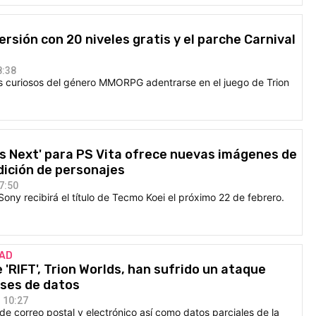
versión con 20 niveles gratis y el parche Carnival
8:38
a los curiosos del género MMORPG adentrarse en el juego de Trion
s Next' para PS Vita ofrece nuevas imágenes de
edición de personajes
7:50
Sony recibirá el título de Tecmo Koei el próximo 22 de febrero.
DAD
 'RIFT', Trion Worlds, han sufrido un ataque
ases de datos
 10:27
e correo postal y electrónico así como datos parciales de la