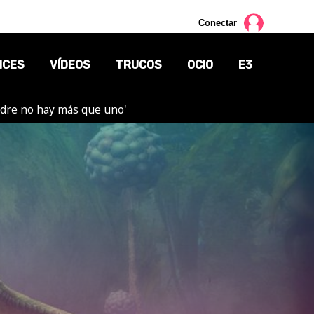
Conectar
NCES
VÍDEOS
TRUCOS
OCIO
E3
adre no hay más que uno'
CINE
TV
CÓMICS
MANGA