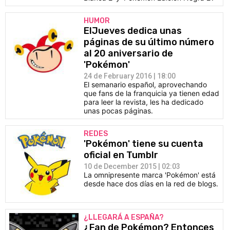
HUMOR
ElJueves dedica unas
páginas de su último número
al 20 aniversario de
'Pokémon'
24 de February 2016 | 18:00
El semanario español, aprovechando
que fans de la franquicia ya tienen edad
para leer la revista, les ha dedicado
unas pocas páginas.
REDES
'Pokémon' tiene su cuenta
oficial en Tumblr
10 de December 2015 | 02:03
La omnipresente marca 'Pokémon' está
desde hace dos días en la red de blogs.
¿LLEGARÁ A ESPAÑA?
¿Fan de Pokémon? Entonces