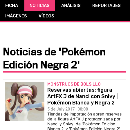
FICHA
NOTICIAS
ANÁLISIS
REPORTAJES
CÓMICS
IMÁGENES
VÍDEOS
MANGA
Noticias de 'Pokémon
Edición Negra 2'
MONSTRUOS DE BOLSILLO
Reservas abiertas: figura
ArtFX J de Nanci con Snivy |
Pokémon Blanca y Negra 2
5 de July 2017 | 08:08
Tiendas de importación abren reservas
de la figura ArtFX J protagonizada por
Nanci y Snivy, de 'Pokémon Edición
Blanca 2' y 'Pokémon Edición Negra 2'.