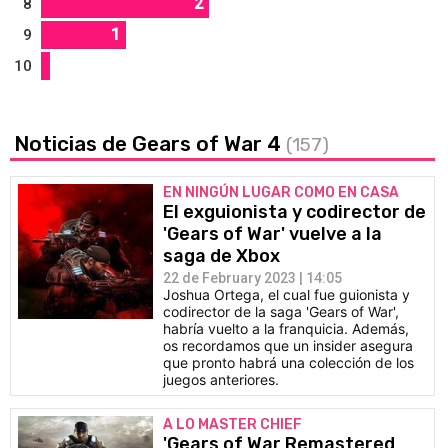
2
8
1
9
10
Noticias de Gears of War 4
(157)
EN NINGÚN LUGAR COMO EN CASA
El exguionista y codirector de
'Gears of War' vuelve a la
saga de Xbox
22 de February 2023 | 14:05
Joshua Ortega, el cual fue guionista y
codirector de la saga 'Gears of War',
habría vuelto a la franquicia. Además,
os recordamos que un insider asegura
que pronto habrá una colección de los
juegos anteriores.
A LO MASTER CHIEF
'Gears of War Remastered