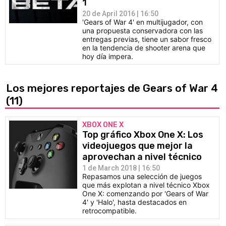
1
20 de April 2016 | 16:50
'Gears of War 4' en multijugador, con
una propuesta conservadora con las
entregas previas, tiene un sabor fresco
en la tendencia de shooter arena que
hoy día impera.
Los mejores reportajes de Gears of War 4
(11)
XBOX ONE X
Top gráfico Xbox One X: Los
videojuegos que mejor la
aprovechan a nivel técnico
1 de March 2018 | 16:50
Repasamos una selección de juegos
que más explotan a nivel técnico Xbox
One X: comenzando por 'Gears of War
4' y 'Halo', hasta destacados en
retrocompatible.