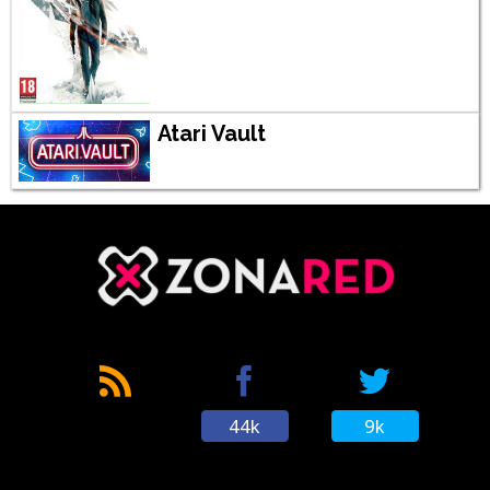
Atari Vault
44k
9k