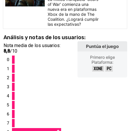
of War' comienza una
nueva era en plataformas
Xbox de la mano de The
Coalition. ¿Logrará cumplir
las expectativas?
Análisis y notas de los usuarios:
Nota media de los usuarios:
Puntúa el juego
8,8
/10
Primero elige
0
Plataforma:
1
XONE
PC
2
3
4
5
6
7