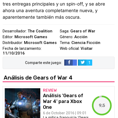
tres entregas principales y un spin-off, y se abre
ahora una aventura completamente nueva, y
aparentemente también más oscura.
Desarrollador:
The Coalition
Saga:
Gears of War
Editor:
Microsoft Games
Género:
Acción
Distribuidor:
Microsoft Games
Tema:
Ciencia Ficción
Fecha de lanzamiento:
Web oficial:
Visitar
11/10/2016
1
Análisis de Gears of War 4
REVIEW
Análisis 'Gears of
War 4' para Xbox
9,5
One
6 de October 2016 | 09:01
La mítica franquicia 'Gears