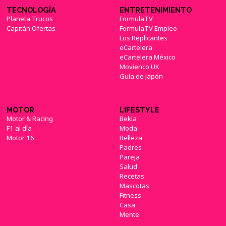
TECNOLOGÍA
ENTRETENIMIENTO
Planeta Trucos
FormulaTV
Capitán Ofertas
FormulaTV Empleo
Los Replicantes
eCartelera
eCartelera México
Movienco UK
Guía de Japón
MOTOR
LIFESTYLE
Motor & Racing
Bekia
F1 al día
Moda
Motor 16
Belleza
Padres
Pareja
Salud
Recetas
Mascotas
Fitness
Casa
Mente