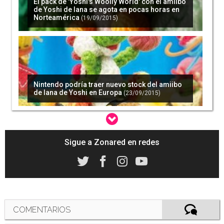
El pack de 'Yoshi's Woolly World' con el amiibo
de Yoshi de lana se agota en pocas horas en
Norteamérica
(19/09/2015)
Nintendo podría traer nuevo stock del amiibo
de lana de Yoshi en Europa
(23/09/2015)
Sigue a Zonared en redes
Unboxing en vídeo del enorme Mega Yoshi de
Lana, un peluche grande como él solo
(18/10/2015)
COMENTARIOS