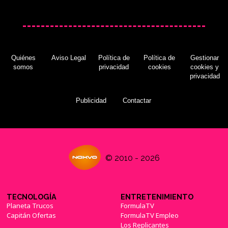
La fiebre por el amiibo Mega Yoshi de Lana
parece ciencia ficción
(15/11/2015)
Quiénes
Aviso Legal
Política de
Política de
Gestionar
somos
privacidad
cookies
cookies y
privacidad
Takashi Tezuka habla sobre el diseño de Yoshi,
uno de los más queridos en Nintendo desde
siempre
(19/11/2015)
Publicidad
Contactar
Misterio resuelto: Los juegos de Yoshi
© 2010 - 2026
suceden en un mundo distinto al de Mario
(22/11/2015)
TECNOLOGÍA
ENTRETENIMIENTO
Planeta Trucos
FormulaTV
Capitán Ofertas
FormulaTV Empleo
Los Replicantes