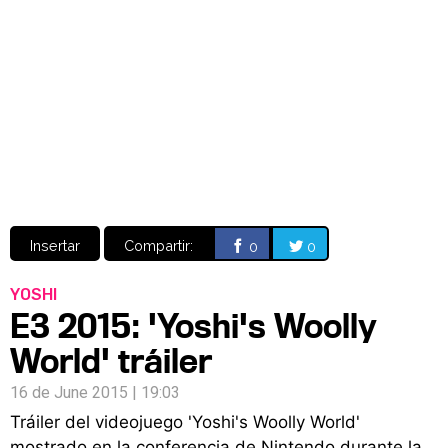
Video
CÓMICS
MANGA
Insertar
Compartir:
0
0
YOSHI
E3 2015: 'Yoshi's Woolly
World' tráiler
16 de June 2015 | 19:03
Tráiler del videojuego 'Yoshi's Woolly World'
mostrado en la conferencia de Nintendo durante la