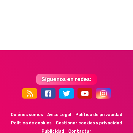
Síguenos en redes:
44k
9k
35k
352
Quiénes somos
Aviso Legal
Política de privacidad
Política de cookies
Gestionar cookies y privacidad
Publicidad
Contactar