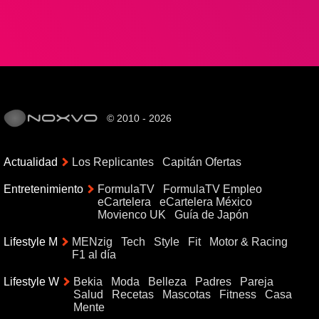
© 2010 - 2026
Actualidad
Los Replicantes
Capitán Ofertas
Entretenimiento
FormulaTV
FormulaTV Empleo
eCartelera
eCartelera México
Movienco UK
Guía de Japón
Lifestyle M
MENzig
Tech
Style
Fit
Motor & Racing
F1 al día
Lifestyle W
Bekia
Moda
Belleza
Padres
Pareja
Salud
Recetas
Mascotas
Fitness
Casa
Mente