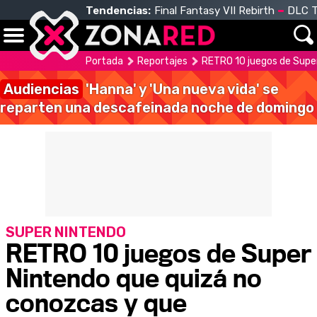
Tendencias:
Final Fantasy VII Rebirth
DLC T
Portada
Reportajes
RETRO 10 juegos de Supe
Audiencias
'Hanna' y 'Una nueva vida' se
reparten una descafeinada noche de domingo
SUPER NINTENDO
RETRO 10 juegos de Super
Nintendo que quizá no
conozcas y que