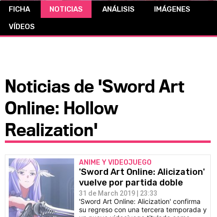
FICHA
NOTICIAS
ANÁLISIS
IMÁGENES
CÓMICS
VÍDEOS
MANGA
Noticias de 'Sword Art
Online: Hollow
Realization'
ANIME Y VIDEOJUEGO
'Sword Art Online: Alicization'
vuelve por partida doble
31 de March 2019 | 23:33
'Sword Art Online: Alicization' confirma
su regreso con una tercera temporada y