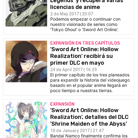
Legends' y recupera varias
licencias de anime
2 de May 2017 | 20:07
Podemos empezar o continuar con
nuestro visionado de series como
'Tokyo Ghoul' o 'Sword Art Online'.
EXPANSIÓN EN TRES CAPÍTULOS
'Sword Art Online: Hollow
Realization' recibirá su
primer DLC en mayo
24 de April 2017 | 16:29
El primer capítulo de los tres planeados
para expandir la historia del videojuego
basado en el popular anime llegará en
poco tiempo a nuestras tierras.
EXPANSIÓN
'Sword Art Online: Hollow
Realization', detalles del DLC
'Shrine Maiden of the Abyss'
10 de January 2017 | 21:47
Bandai Namco finalmente confirma los