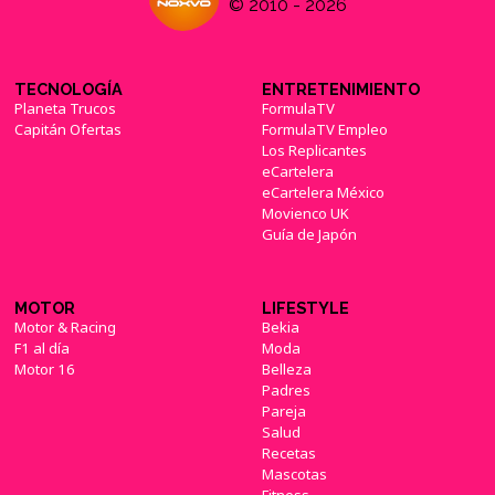
© 2010 - 2026
TECNOLOGÍA
ENTRETENIMIENTO
Planeta Trucos
FormulaTV
Capitán Ofertas
FormulaTV Empleo
Los Replicantes
eCartelera
eCartelera México
Movienco UK
Guía de Japón
MOTOR
LIFESTYLE
Motor & Racing
Bekia
F1 al día
Moda
Motor 16
Belleza
Padres
Pareja
Salud
Recetas
Mascotas
Fitness