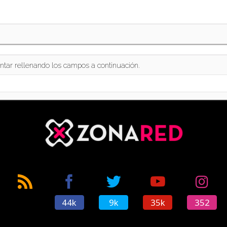
ntar rellenando los campos a continuación.
44k
9k
35k
352