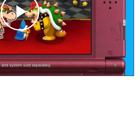
Play
Video