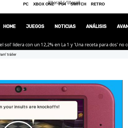
{literal}
{/literal}
PC
XBOX ONE
PS4
SWITCH
RETRO
HOME
JUEGOS
NOTICIAS
ANÁLISIS
AVA
el sol' lidera con un 12,2% en La 1 y 'Una receta para dos' no
OPINIÓN
am' tráiler
REPORTAJES