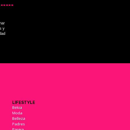
Las amiibo compatibles con
nar
'Mario & Luigi: Paper Jam Bros'
ayudarán en combate
s y
(30/10/2015)
idad
'Mario & Luigi: Paper Jam
Bros.' será más fácil que el
resto de juegos de la saga
(01/11/2015)
LIFESTYLE
'Mario & Sonic en los JJ.OO.
Bekia
Rio 2016' muestra carátula
Moda
definitiva, fecha y nuevos
Belleza
detalles
(14/11/2015)
Padres
Pareja