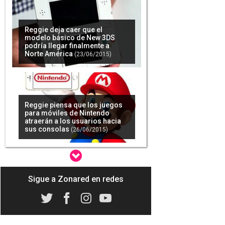
Reggie deja caer que el
modelo básico de New 3DS
podría llegar finalmente a
Norte América
(23/06/2015)
Reggie piensa que los juegos
para móviles de Nintendo
atraerán a los usuarios hacia
sus consolas
(26/06/2015)
Sigue a Zonared en redes
Nintendo UK asegura que a 3DS
le espera un gran futuro
(30/06/2015)