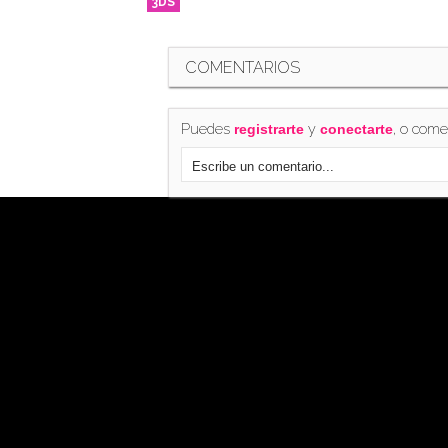
3DS
COMENTARIOS
Puedes
y
, o come
registrarte
conectarte