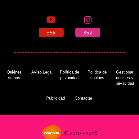
lanzamiento
(09/10/2018)
35k
352
Desvelados los requisitos de 'Call of Duty
Black Ops IIII' en PC
(09/10/2018)
Quiénes
Aviso Legal
Política de
Política de
Gestionar
somos
privacidad
cookies
cookies y
privacidad
Novedades de la semana en PlayStation Store
(09/10/18)
(09/10/2018)
Publicidad
Contactar
'Call of Duty: Black Ops IIII' se estrena como el
© 2010 - 2026
juego más vendido de la semana en Reino