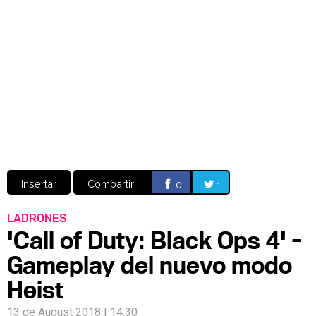
Video
CÓMICS
MANGA
Insertar
Compartir:
0
1
LADRONES
'Call of Duty: Black Ops 4' -
Gameplay del nuevo modo
Heist
13 de August 2018 | 14:30