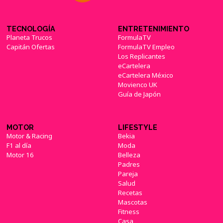
Unido
(15/10/2018)
TECNOLOGÍA
ENTRETENIMIENTO
Planeta Trucos
FormulaTV
Capitán Ofertas
FormulaTV Empleo
Los Replicantes
'Call of Duty: Black Ops IIII' se estrena en Japón
eCartelera
como el juego más vendido de la semana
eCartelera México
(17/10/2018)
Movienco UK
Guía de Japón
MOTOR
LIFESTYLE
Motor & Racing
Bekia
El modo 'Blackout' de 'Black Ops 4' soporta
F1 al día
Moda
ahora 100 jugadores en dúos y 88 en
Motor 16
Belleza
escuadra
(17/10/2018)
Padres
Pareja
Salud
Recetas
Mascotas
Fitness
'Call of Duty: Black Ops 4' factura más de 500
Casa
millones de dólares en tan solo 3 días