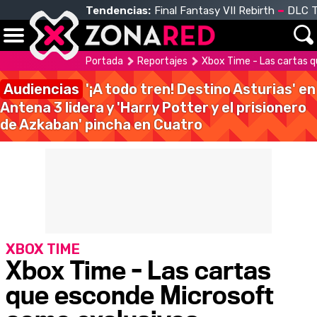
Tendencias:
Final Fantasy VII Rebirth
DLC T
Portada
Reportajes
Xbox Time - Las cartas 
Audiencias
'¡A todo tren! Destino Asturias' en
Antena 3 lidera y 'Harry Potter y el prisionero
de Azkaban' pincha en Cuatro
XBOX TIME
Xbox Time - Las cartas
que esconde Microsoft