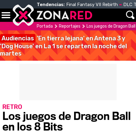
Tendencias:
Final Fantasy VII Rebirth
DLC T
Portada
Reportajes
Los juegos de Dragon Ball 
Audiencias
'En tierra lejana' en Antena 3 y
'Dog House' en La 1 se reparten la noche del
martes
RETRO
Los juegos de Dragon Ball
en los 8 Bits