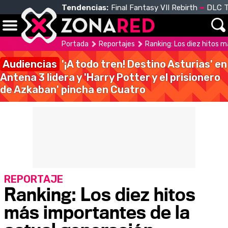
Tendencias:
Final Fantasy VII Rebirth
DLC T
Portada
Reportajes
Ranking: Los diez hitos 
Audiencias
'¡A todo tren! Destino Asturias' en
Antena 3 lidera y 'Harry Potter y el prisionero
de Azkaban' pincha en Cuatro
REPORTAJE
Ranking: Los diez hitos
más importantes de la