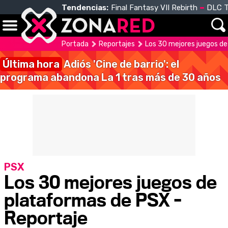
Tendencias:
Final Fantasy VII Rebirth
DLC T
Portada
Reportajes
Los 30 mejores juegos de
Última hora
Adiós 'Cine de barrio': el
programa abandona La 1 tras más de 30 años
PSX
Los 30 mejores juegos de
plataformas de PSX -
Reportaje