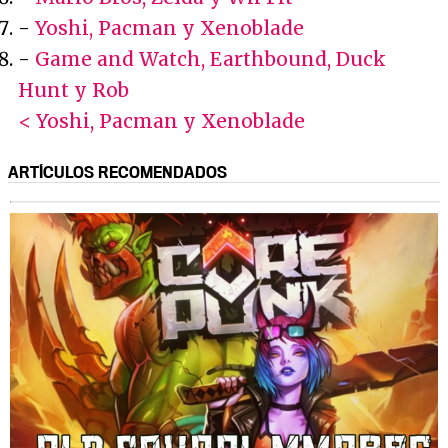
-
Yoshi, Pacman y Xenoblade
-
Game and Watch, Earthbound, Duck
Hunt y Rob
< Yoshi, Pacman y Xenoblade
ARTÍCULOS RECOMENDADOS