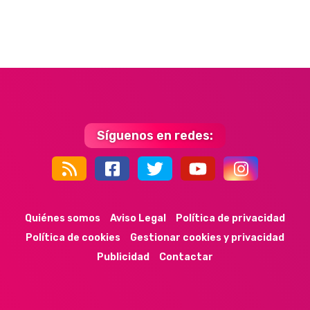
Síguenos en redes:
44k
9k
35k
352
Quiénes somos
Aviso Legal
Política de privacidad
Política de cookies
Gestionar cookies y privacidad
Publicidad
Contactar