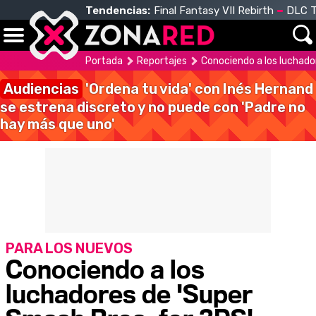
Tendencias:
Final Fantasy VII Rebirth
DLC T
Portada
Reportajes
Conociendo a los luchado
Audiencias
'Ordena tu vida' con Inés Hernand
se estrena discreto y no puede con 'Padre no
hay más que uno'
PARA LOS NUEVOS
Conociendo a los
luchadores de 'Super