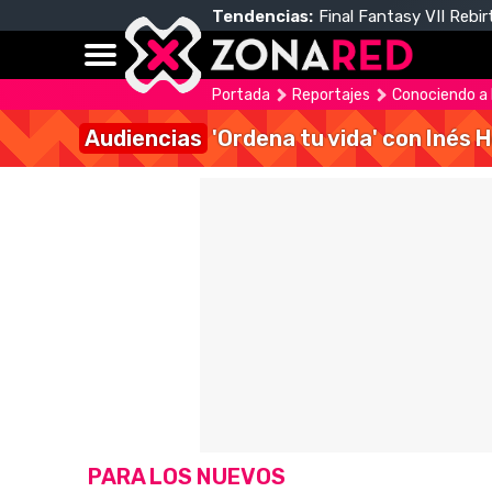
Tendencias:
Final Fantasy VII Rebir
Portada
Reportajes
Conociendo a 
Audiencias
'Ordena tu vida' con Inés 
PARA LOS NUEVOS