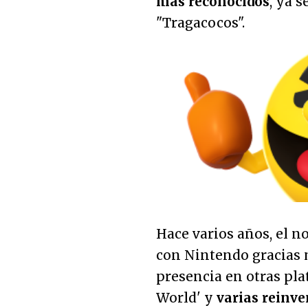
más reconocidos
, ya 
"Tragacocos".
Hace varios años, el 
con Nintendo gracias 
presencia en otras pl
World' y
varias reinv