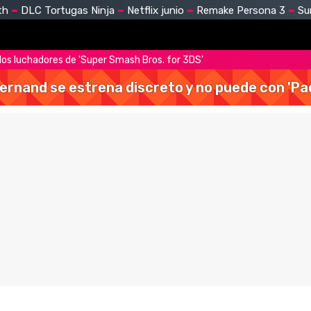
th
DLC Tortugas Ninja
Netflix junio
Remake Persona 3
Su
los luchadores de 'Super Smash Bros. for 3DS'
Hernand se estrena discreto y no puede con 'Pa