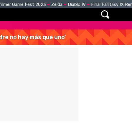
mmer Game Fest 2023
Zelda
Diablo IV
Final Fantasy IX R
dre no hay más que uno'