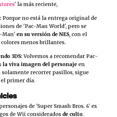
ntures
' la más reciente,
:
Porque no está la entrega original de
siones de 'Pac-Man World', pero se
ac-Man'
en su versión de NES
, con el
olores menos brillantes.
endo 3DS:
Volvemos a recomendar Pac-
s
la viva imagen del personaje
en
 solamente recorrer pasillos, sigue
el primer día.
icles
 personajes de 'Super Smash Bros. 4' es
egos de Wii considerados
de culto
.