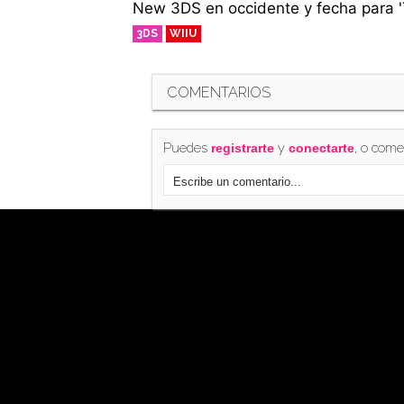
New 3DS en occidente y fecha para '
3DS
WIIU
COMENTARIOS
Puedes
y
, o come
registrarte
conectarte