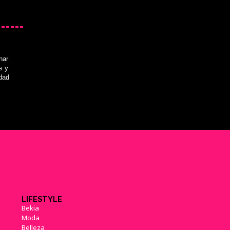
finalmente editada en España
(20/02/2015)
nar
s y
'Monster Hunter 4 Ultimate'
idad
recibirá un DLC gratuito la
semana que viene
(01/03/2015)
Ya disponible el primer DLC
gratuito de 'Monster Hunter 4
Ultimate'
(06/03/2015)
LIFESTYLE
Bekia
Moda
'The Legend Of Zelda' se pasea
Belleza