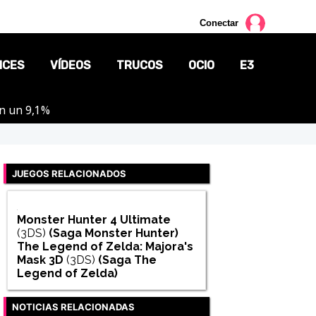
Conectar
NCES
VÍDEOS
TRUCOS
OCIO
E3
on un 9,1%
CINE
TV
JUEGOS RELACIONADOS
CÓMICS
MANGA
Monster Hunter 4 Ultimate
(3DS)
(Saga
Monster Hunter
)
The Legend of Zelda: Majora's
Mask 3D
(3DS)
(Saga
The
Legend of Zelda
)
NOTICIAS RELACIONADAS