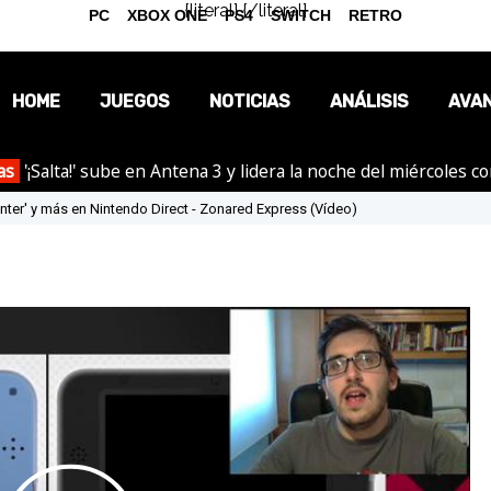
{literal}
{/literal}
PC
XBOX ONE
PS4
SWITCH
RETRO
HOME
JUEGOS
NOTICIAS
ANÁLISIS
AVA
as
'¡Salta!' sube en Antena 3 y lidera la noche del miércoles c
OPINIÓN
nter' y más en Nintendo Direct - Zonared Express (Vídeo)
REPORTAJES