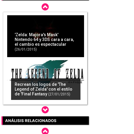
'Zelda: Majora's Mask'
Nintendo 64 y 3DS cara a cara,
el cambio es espectacular
(26/01/2015)
Recrean los logos de 'The
Legend of Zelda' con el estilo
de 'Final Fantasy
(27/01/2015)
ANÁLISIS RELACIONADOS
GAME España ofrece la demo