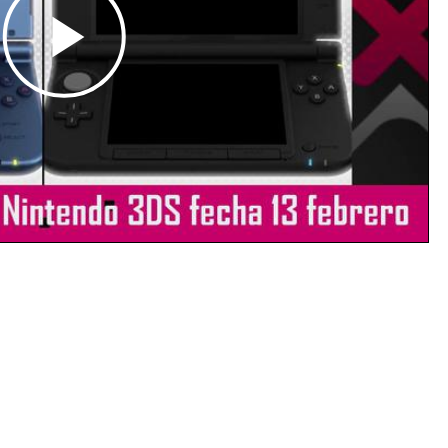
Play
Video