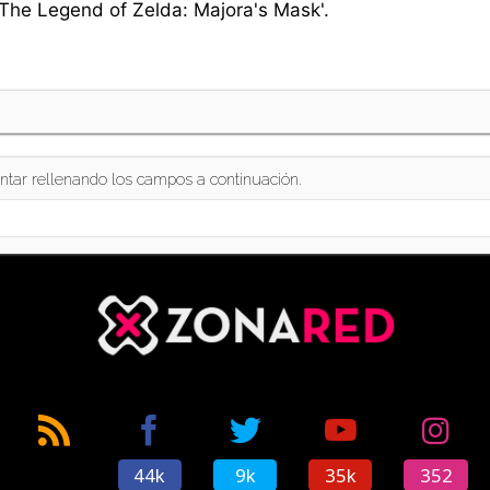
The Legend of Zelda: Majora's Mask'.
ntar rellenando los campos a continuación.
44k
9k
35k
352