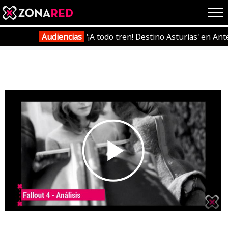
{literal}
{/literal}
Conec
Audiencias
'¡A todo tren! Destino Asturias' en Ant
Portada
Vídeos
'Fallout 4' - Análisis en vídeo
JUEGOS
HOME
NOTICIAS
ANÁLISIS
OPINIÓN
AVANCES
VÍDEOS
Play
REPORTAJES
TRUCOS
OCIO
CINE
E3
TV