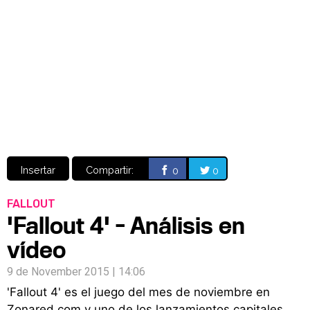
Video
CÓMICS
MANGA
Insertar
Compartir:
0
0
FALLOUT
'Fallout 4' - Análisis en
vídeo
9 de November 2015 | 14:06
'Fallout 4' es el juego del mes de noviembre en
Zonared.com y uno de los lanzamientos capitales