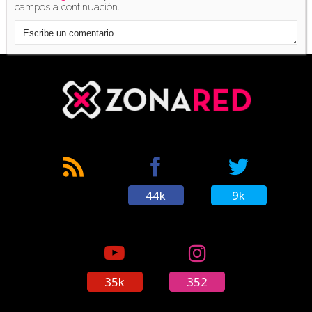
campos a continuación.
'Fallout 4' tiene su propio Cazadores de Mitos
(17/11/2015)
Sony anuncia los Mega Descuentos para este
fin de semana en PlayStation Store
(15/07/2016)
44k
9k
Los mods de 'Fallout 4' llegan a PS4 esta
misma semana
(17/11/2016)
35k
352