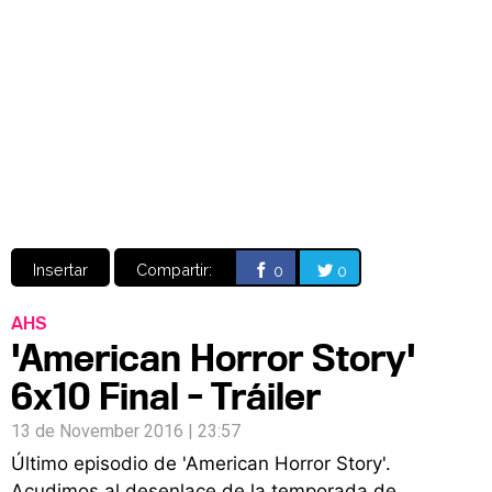
Video
CÓMICS
MANGA
Insertar
Compartir:
0
0
AHS
'American Horror Story'
6x10 Final - Tráiler
13 de November 2016 | 23:57
Último episodio de 'American Horror Story'.
Acudimos al desenlace de la temporada de