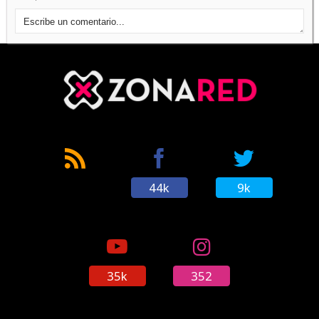
Leslie Grossman aparecerá en la nueva
temporada de 'American Horror Story'
(16/05/2017)
El personaje de George W. Bush aparecerá en
'Katrina: American Crime Story'
(18/05/2017)
44k
9k
Ryan Murphy comparte una pista sobre la
séptima temporada de 'American Horror
Story'
(22/05/2017)
35k
352