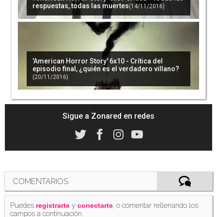
respuestas, todas las muertes
(14/11/2016)
Penélope Cruz aparecerá en la nueva
temporada de 'American Crime Story'
(20/03/2017)
'American Horror Story' 6x10 - Crítica del
episodio final, ¿quién es el verdadero villano?
(20/11/2016)
'American Horror Story': Así comenzará la
séptima temporada
(23/04/2017)
Sigue a Zonared en redes
Max Greenfield se une a la tercera temporada
de 'American Crime Story'
COMENTARIOS
(08/05/2017)
Puedes
y
, o comentar rellenando los
registrarte
conectarte
campos a continuación.