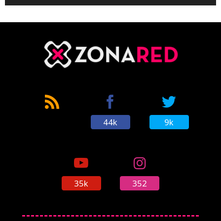
44k
9k
35k
352