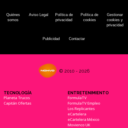
Quiénes
Aviso Legal
Política de
Política de
Gestionar
somos
privacidad
cookies
cookies y
privacidad
Publicidad
Contactar
© 2010 - 2026
TECNOLOGÍA
ENTRETENIMIENTO
Planeta Trucos
FormulaTV
Capitán Ofertas
FormulaTV Empleo
Los Replicantes
eCartelera
eCartelera México
Movienco UK