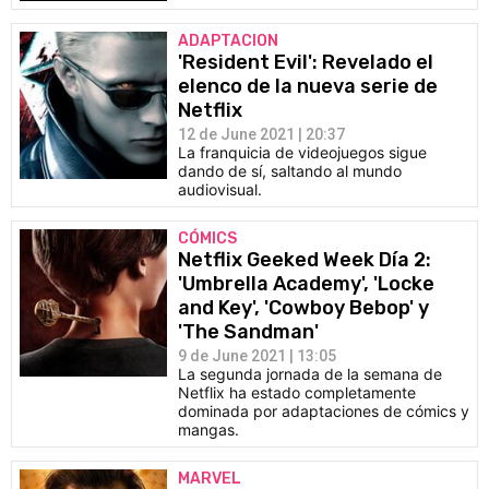
ADAPTACION
'Resident Evil': Revelado el
elenco de la nueva serie de
Netflix
12 de June 2021 | 20:37
La franquicia de videojuegos sigue
dando de sí, saltando al mundo
audiovisual.
CÓMICS
Netflix Geeked Week Día 2:
'Umbrella Academy', 'Locke
and Key', 'Cowboy Bebop' y
'The Sandman'
9 de June 2021 | 13:05
La segunda jornada de la semana de
Netflix ha estado completamente
dominada por adaptaciones de cómics y
mangas.
MARVEL