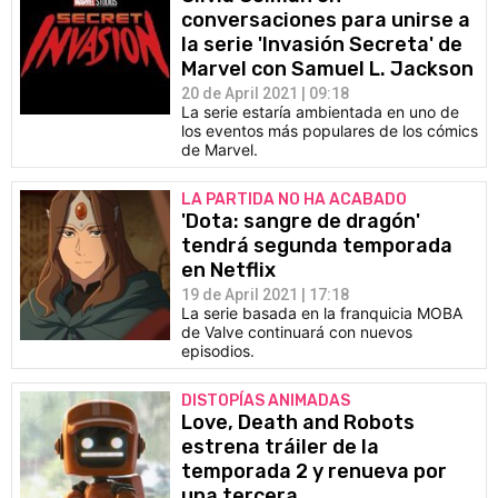
conversaciones para unirse a
la serie 'Invasión Secreta' de
Marvel con Samuel L. Jackson
20 de April 2021 | 09:18
La serie estaría ambientada en uno de
los eventos más populares de los cómics
de Marvel.
LA PARTIDA NO HA ACABADO
'Dota: sangre de dragón'
tendrá segunda temporada
en Netflix
19 de April 2021 | 17:18
La serie basada en la franquicia MOBA
de Valve continuará con nuevos
episodios.
DISTOPÍAS ANIMADAS
Love, Death and Robots
estrena tráiler de la
temporada 2 y renueva por
una tercera