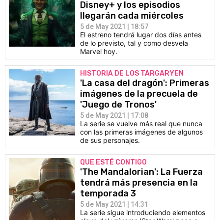
Disney+ y los episodios
llegarán cada miércoles
5 de May 2021 | 18:57
El estreno tendrá lugar dos días antes
de lo previsto, tal y como desvela
Marvel hoy.
HISTORIA DE LOS TARGARYEN
'La casa del dragón': Primeras
imágenes de la precuela de
'Juego de Tronos'
5 de May 2021 | 17:08
La serie se vuelve más real que nunca
con las primeras imágenes de algunos
de sus personajes.
QUE ESTÉ CONTIGO
'The Mandalorian': La Fuerza
tendrá más presencia en la
temporada 3
5 de May 2021 | 14:31
La serie sigue introduciendo elementos