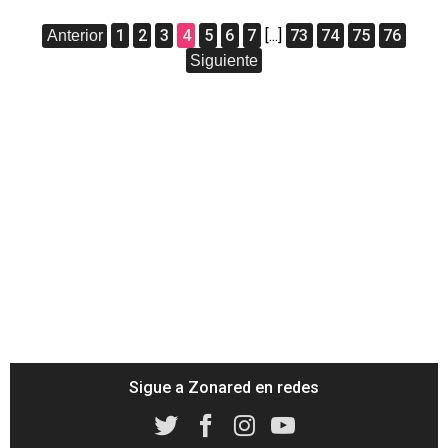
1
2
3
4
5
6
7
[...]
73
74
75
76
Anterior
Siguiente
Sigue a Zonared en redes