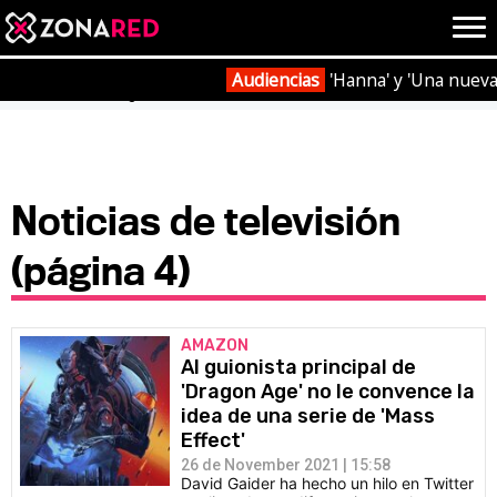
{literal}
{/literal}
Conec
Audiencias
'Hanna' y 'Una nueva
Portada
TV
Página 4
JUEGOS
HOME
Noticias de televisión
(página 4)
NOTICIAS
ANÁLISIS
OPINIÓN
AVANCES
VÍDEOS
AMAZON
REPORTAJES
Al guionista principal de
TRUCOS
OCIO
'Dragon Age' no le convence la
idea de una serie de 'Mass
CINE
E3
Effect'
26 de November 2021 | 15:58
TV
David Gaider ha hecho un hilo en Twitter