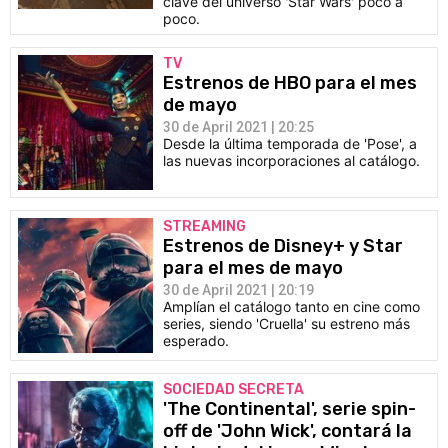
clave del universo 'Star Wars' poco a
poco.
TV
Estrenos de HBO para el mes
de mayo
30 de April 2021 | 20:25
Desde la última temporada de 'Pose', a
las nuevas incorporaciones al catálogo.
STREAMING
Estrenos de Disney+ y Star
para el mes de mayo
30 de April 2021 | 20:19
Amplían el catálogo tanto en cine como
series, siendo 'Cruella' su estreno más
esperado.
SOCIEDAD SECRETA
'The Continental', serie spin-
off de 'John Wick', contará la