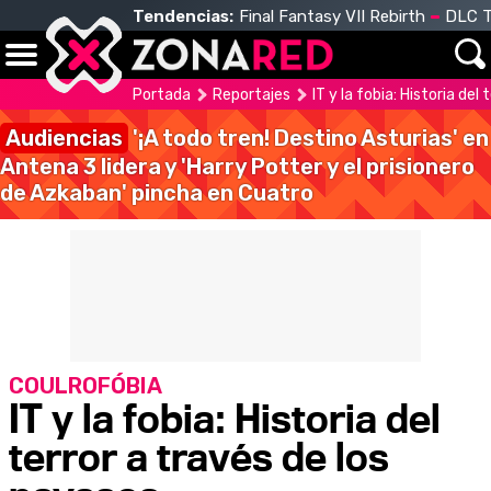
Tendencias:
Final Fantasy VII Rebirth
DLC T
Portada
Reportajes
IT y la fobia: Historia del
Audiencias
'¡A todo tren! Destino Asturias' en
Antena 3 lidera y 'Harry Potter y el prisionero
de Azkaban' pincha en Cuatro
COULROFÓBIA
IT y la fobia: Historia del
terror a través de los