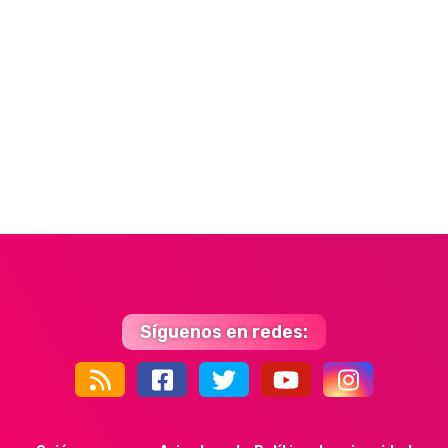
Síguenos en redes:
44k
9k
35k
352