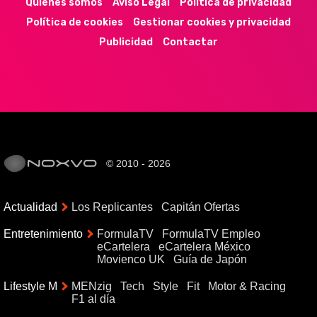
Quiénes somos
Aviso Legal
Política de privacidad
Política de cookies
Gestionar cookies y privacidad
Publicidad
Contactar
© 2010 - 2026
Actualidad
Los Replicantes
Capitán Ofertas
Entretenimiento
FormulaTV
FormulaTV Empleo
eCartelera
eCartelera México
Movienco UK
Guía de Japón
Lifestyle M
MENzig
Tech
Style
Fit
Motor & Racing
F1 al día