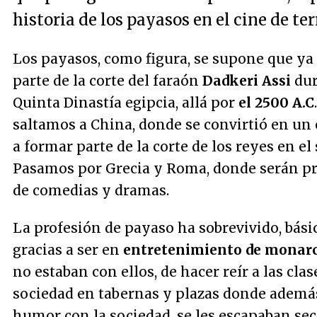
historia de los payasos en el cine de ter
Los payasos, como figura, se supone que y
parte de la corte del faraón
Dadkeri Assi
dur
Quinta Dinastía egipcia, allá por
el 2500 A.C
saltamos a China, donde se convirtió en un o
a formar parte de la corte de los reyes en el s
Pasamos por Grecia y Roma, donde serán pr
de comedias y dramas.
La profesión de payaso ha sobrevivido, bás
gracias a ser en
entretenimiento de monar
no estaban con ellos, de hacer reír a las clas
sociedad en tabernas y plazas donde ademá
humor con la sociedad, se les escapaban sec