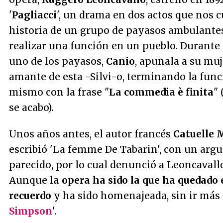
'
Pagliacci
', un drama en dos actos que nos c
historia de un grupo de payasos ambulante
realizar una función en un pueblo. Durante 
uno de los payasos,
Canio
, apuñala a su mu
amante de esta -Silvi-o, terminando la func
mismo con la frase "
La commedia è finita
"
se acabo).
Unos años antes, el autor francés
Catuelle 
escribió 'La femme De Tabarin', con un ar
parecido, por lo cual denunció a Leoncavallo
Aunque
la opera ha sido la que ha quedado 
recuerdo
y ha sido homenajeada, sin ir más l
Simpson
'.