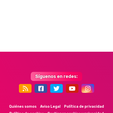
Síguenos en redes:
44k
9k
35k
352
Quiénes somos
Aviso Legal
Política de privacidad