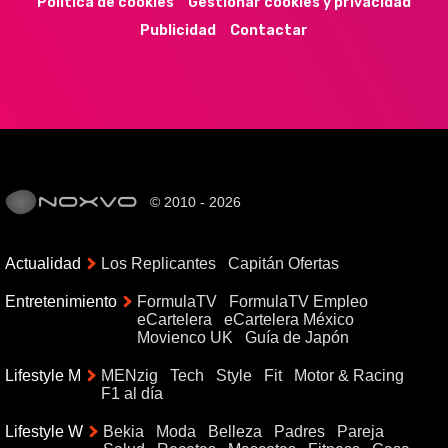
Política de cookies
Gestionar cookies y privacidad
Publicidad
Contactar
© 2010 - 2026
Actualidad
Los Replicantes
Capitán Ofertas
Entretenimiento
FormulaTV
FormulaTV Empleo
eCartelera
eCartelera México
Movienco UK
Guía de Japón
Lifestyle M
MENzig
Tech
Style
Fit
Motor & Racing
F1 al día
Lifestyle W
Bekia
Moda
Belleza
Padres
Pareja