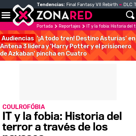
Tendencias:
Final Fantasy VII Rebirth
DLC T
Portada
Reportajes
IT y la fobia: Historia del
Audiencias
'¡A todo tren! Destino Asturias' en
Antena 3 lidera y 'Harry Potter y el prisionero
de Azkaban' pincha en Cuatro
COULROFÓBIA
IT y la fobia: Historia del
terror a través de los